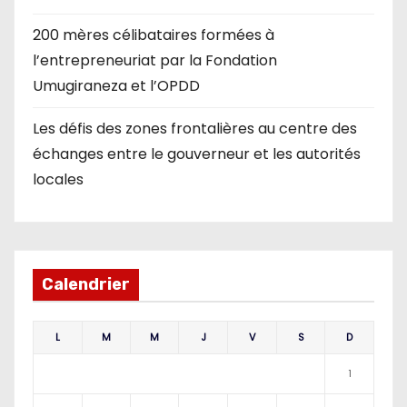
200 mères célibataires formées à
l’entrepreneuriat par la Fondation
Umugiraneza et l’OPDD
Les défis des zones frontalières au centre des
échanges entre le gouverneur et les autorités
locales
Calendrier
L
M
M
J
V
S
D
1