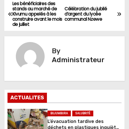
Les bénéficiaires des
Navigation
stands au marché de
Célébration du jubilé
Kivumu appelés à les
d’argent du lycée
de
construire avant le mois
communal Nzewe
de juillet
l’article
By
Administrateur
ACTUALITES
BUJUMBURA
SALUBRITÉ
L’évacuation tardive des
déchets en plastiques inquiète