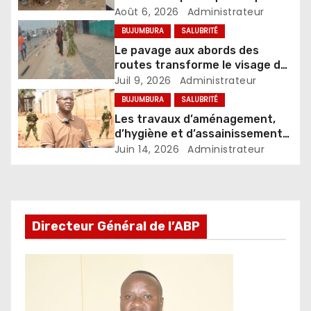
les commerçants de Bujumbura
Août 6, 2026
Administrateur
BUJUMBURA
SALUBRITÉ
Le pavage aux abords des
routes transforme le visage de
la province de Bujumbura
Juil 9, 2026
Administrateur
BUJUMBURA
SALUBRITÉ
Les travaux d’aménagement,
d’hygiène et d’assainissement
vont bon train
Juin 14, 2026
Administrateur
Directeur Général de l’ABP