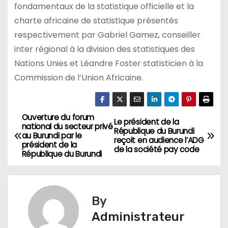
fondamentaux de la statistique officielle et la
charte africaine de statistique présentés
respectivement par Gabriel Gamez, conseiller
inter régional à la division des statistiques des
Nations Unies et Léandre Foster statisticien à la
Commission de l’Union Africaine.
Ouverture du forum
Navigation
Le président de la
national du secteur privé
République du Burundi
au Burundi par le
de
reçoit en audience l’ADG
président de la
de la société pay code
République du Burundi
l’article
By
Administrateur