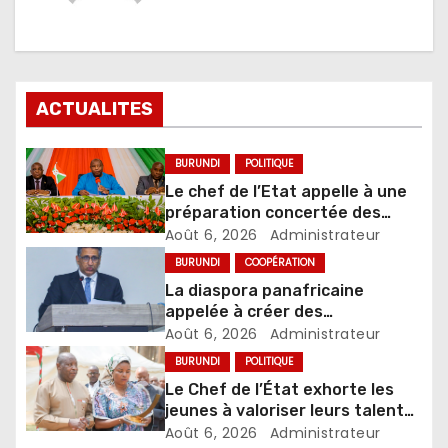
ACTUALITES
BURUNDI
POLITIQUE
Le chef de l’Etat appelle à une
préparation concertée des
élections de 2027
Août 6, 2026
Administrateur
BURUNDI
COOPÉRATION
La diaspora panafricaine
appelée à créer des
mécanismes favorisant
Août 6, 2026
Administrateur
l’investissement dans les pays
BURUNDI
POLITIQUE
d’origine
Le Chef de l’État exhorte les
jeunes à valoriser leurs talents
pour accélérer le
Août 6, 2026
Administrateur