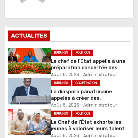
ACTUALITES
BURUNDI
POLITIQUE
Le chef de l’Etat appelle à une
préparation concertée des
élections de 2027
Août 6, 2026
Administrateur
BURUNDI
COOPÉRATION
La diaspora panafricaine
appelée à créer des
mécanismes favorisant
Août 6, 2026
Administrateur
l’investissement dans les pays
BURUNDI
POLITIQUE
d’origine
Le Chef de l’État exhorte les
jeunes à valoriser leurs talents
pour accélérer le
Août 6, 2026
Administrateur