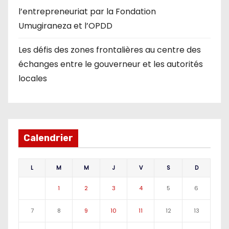
l’entrepreneuriat par la Fondation
Umugiraneza et l’OPDD
Les défis des zones frontalières au centre des
échanges entre le gouverneur et les autorités
locales
Calendrier
L
M
M
J
V
S
D
1
2
3
4
5
6
7
8
9
10
11
12
13