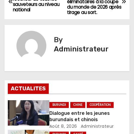
éliminatoires à la coupe
de
sauveteurs au niveau
du monde de 2026 après
national
tirage au sort.
l’article
By
Administrateur
ACTUALITES
BURUNDI
CHINE
COOPÉRATION
Dialogue entre les jeunes
burundais et chinois
Août 8, 2026
Administrateur