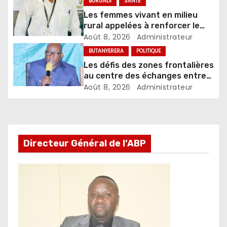
BURUNDI
SANTÉ
Les femmes vivant en milieu
rural appelées à renforcer le
dépistage des infections
Août 8, 2026
Administrateur
sexuellement transmissibles
BUTANYERERA
POLITIQUE
Les défis des zones frontalières
au centre des échanges entre
le gouverneur et les autorités
Août 8, 2026
Administrateur
locales
Directeur Général de l’ABP