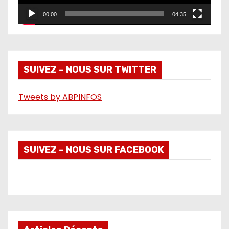
r
00:00
04:35
v
i
d
é
SUIVEZ – NOUS SUR TWITTER
o
Tweets by ABPINFOS
SUIVEZ – NOUS SUR FACEBOOK