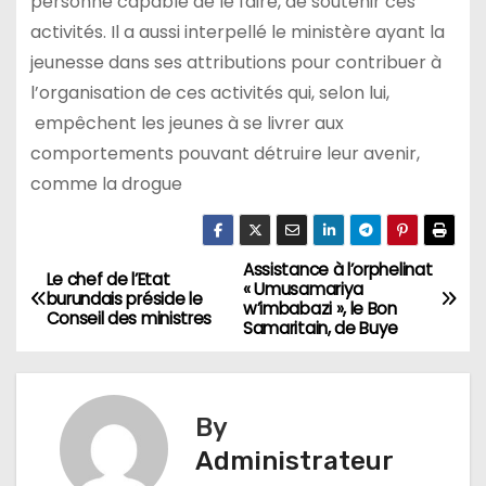
personne capable de le faire, de soutenir ces
activités. Il a aussi interpellé le ministère ayant la
jeunesse dans ses attributions pour contribuer à
l’organisation de ces activités qui, selon lui,
empêchent les jeunes à se livrer aux
comportements pouvant détruire leur avenir,
comme la drogue
Assistance à l’orphelinat
Navigation
Le chef de l’Etat
« Umusamariya
burundais préside le
w’imbabazi », le Bon
de
Conseil des ministres
Samaritain, de Buye
l’article
By
Administrateur