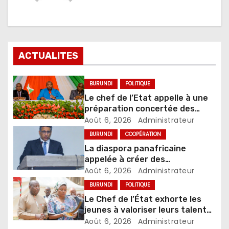
ACTUALITES
BURUNDI
POLITIQUE
Le chef de l’Etat appelle à une
préparation concertée des
élections de 2027
Août 6, 2026
Administrateur
BURUNDI
COOPÉRATION
La diaspora panafricaine
appelée à créer des
mécanismes favorisant
Août 6, 2026
Administrateur
l’investissement dans les pays
BURUNDI
POLITIQUE
d’origine
Le Chef de l’État exhorte les
jeunes à valoriser leurs talents
pour accélérer le
Août 6, 2026
Administrateur