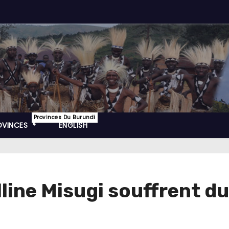
Provinces Du Burundi
OVINCES
ENGLISH
lline Misugi souffrent 