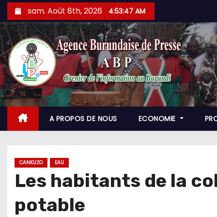
Skip
sam. Août 8th, 2026
4:53:48 AM
to
content
A PROPOS DE NOUS
ECONOMIE
PR
CANKUZO
EAU
Les habitants de la co
potable