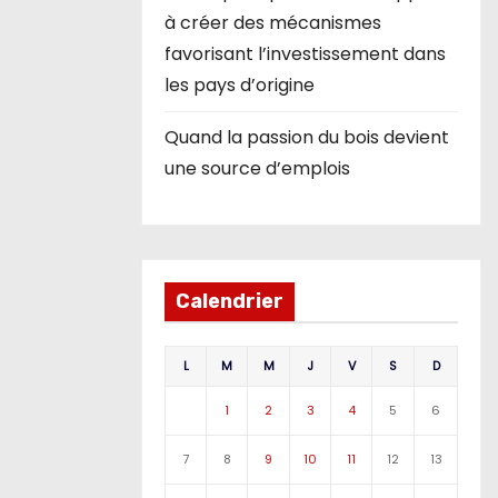
à créer des mécanismes
favorisant l’investissement dans
les pays d’origine
Quand la passion du bois devient
une source d’emplois
Calendrier
L
M
M
J
V
S
D
1
2
3
4
5
6
7
8
9
10
11
12
13