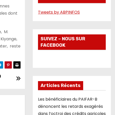
onnes
é
Tweets by ABPINFOS
ales dont
o
, M.
 Kiyange,
SUIVEZ – NOUS SUR
FACEBOOK
ter, reste
n
Articles Récents
Les bénéficiaires du PAIFAR-B
dénoncent les retards exagérés
dans l’octroi des crédits agricoles