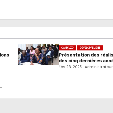
CANKUZO
DÉVELOPPEMENT
dons
Présentation des réali
des cinq dernières ann
échanges de vœux pour
Fév 28, 2025
Administrateur
2025