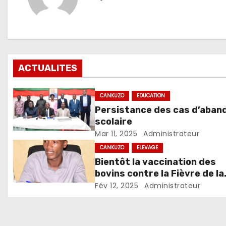
ACTUALITES
CANKUZO
EDUCATION
Persistance des cas d’aban
scolaire
Mar 11, 2025
Administrateur
CANKUZO
ELEVAGE
Bientôt la vaccination des
bovins contre la Fièvre de la
vallée du Rift
Fév 12, 2025
Administrateur