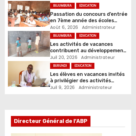
BUJUMBURA
EDUCATION
Passation du concours d’entrée
en 7ème année des écoles
d’excellence, édition 2026
Août 6, 2026
Administrateur
BUJUMBURA
EDUCATION
Les activités de vacances
contribuent au développement
des compétences chez les
Juil 20, 2026
Administrateur
enfants
BURUNDI
EDUCATION
Les élèves en vacances invités
à privilégier des activités
constructives
Juil 9, 2026
Administrateur
Directeur Général de l’ABP