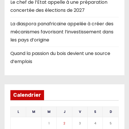
Le chef de l’Etat appelle à une préparation
concertée des élections de 2027
La diaspora panafricaine appelée à créer des
mécanismes favorisant l’investissement dans
les pays d’origine
Quand la passion du bois devient une source
d’emplois
Calendrier
L
M
M
J
V
S
D
1
2
3
4
5