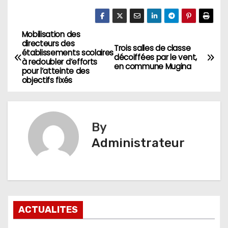
Mobilisation des
Navigation
directeurs des
Trois salles de classe
établissements scolaires
de
décoiffées par le vent,
à redoubler d’efforts
en commune Mugina
pour l’atteinte des
l’article
objectifs fixés
By
Administrateur
ACTUALITES