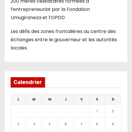
200 mères célibataires formées à
l’entrepreneuriat par la Fondation
Umugiraneza et l’OPDD
Les défis des zones frontalières au centre des
échanges entre le gouverneur et les autorités
locales
Calendrier
L
M
M
J
V
S
D
1
2
3
4
5
6
7
8
9