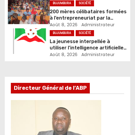
de sorcellerie
BUJUMBURA
SOCIÉTÉ
200 mères célibataires formées
à l’entrepreneuriat par la
Fondation Umugiraneza et
Août 8, 2026
Administrateur
l’OPDD
BUJUMBURA
SOCIÉTÉ
La jeunesse interpellée à
utiliser l’intelligence artificielle
de façon responsable
Août 8, 2026
Administrateur
Directeur Général de l’ABP