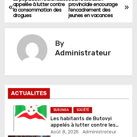
Navigation
appelée à lutter contre
provinciale encourage
la consommation des
l’encadrement des
de
drogues
jeunes en vacances
l’article
By
Administrateur
ACTUALITES
BURUNGA
SOCIÉTÉ
Les habitants de Butovyi
appelés à lutter contre les
stupéfiants et les accusations
Août 8, 2026
Administrateur