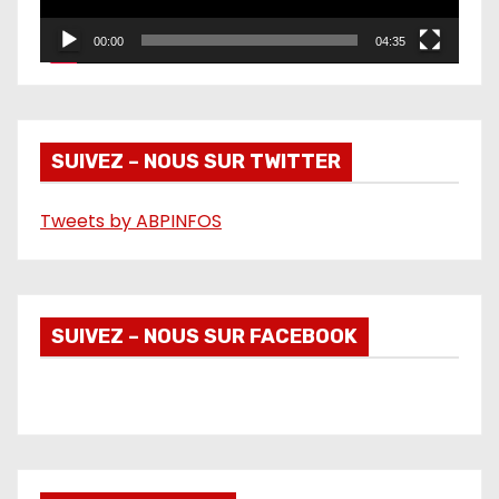
r
00:00
04:35
v
i
d
é
SUIVEZ – NOUS SUR TWITTER
o
Tweets by ABPINFOS
SUIVEZ – NOUS SUR FACEBOOK