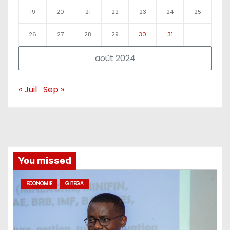
19
20
21
22
23
24
25
26
27
28
29
30
31
août 2024
« Juil
Sep »
You missed
ECONOMIE
GITEGA