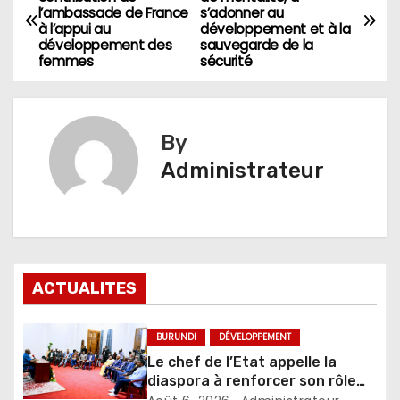
l’ambassade de France
s’adonner au
de
à l’appui au
développement et à la
développement des
sauvegarde de la
l’article
femmes
sécurité
By
Administrateur
ACTUALITES
BURUNDI
DÉVELOPPEMENT
Le chef de l’Etat appelle la
diaspora à renforcer son rôle
dans le développement du pays