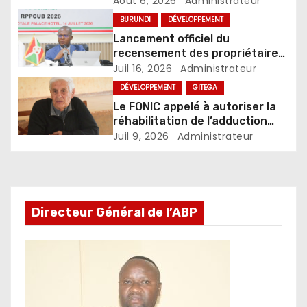
Août 6, 2026
Administrateur
BURUNDI
DÉVELOPPEMENT
Lancement officiel du
recensement des propriétaires
des propriétés ou parcelles
Juil 16, 2026
Administrateur
dans les centres urbains du
DÉVELOPPEMENT
GITEGA
Burundi
Le FONIC appelé à autoriser la
réhabilitation de l’adduction
d’eau Muzenga-Bugenyuzi
Juil 9, 2026
Administrateur
Directeur Général de l’ABP