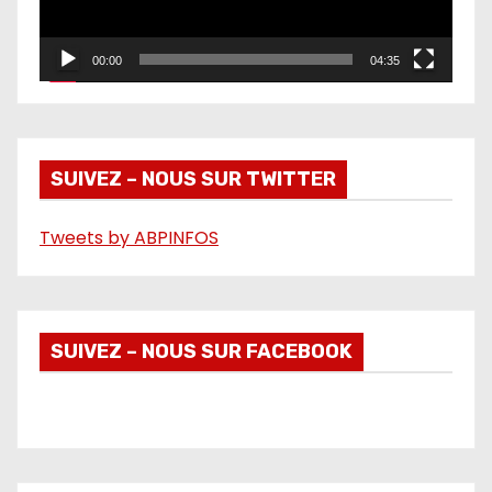
u
r
00:00
04:35
v
i
d
é
SUIVEZ – NOUS SUR TWITTER
o
Tweets by ABPINFOS
SUIVEZ – NOUS SUR FACEBOOK