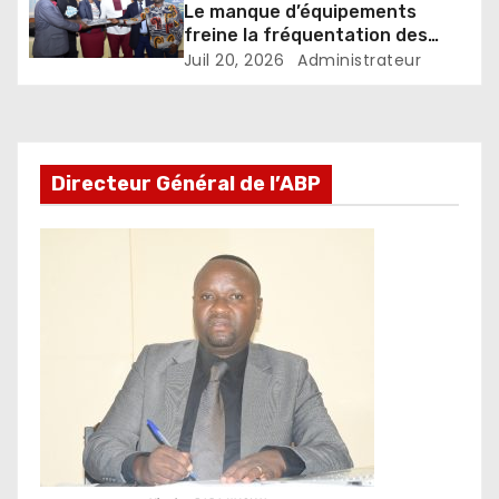
Le manque d’équipements
freine la fréquentation des
centres de métiers en province
Juil 20, 2026
Administrateur
de Buhumuza
Directeur Général de l’ABP