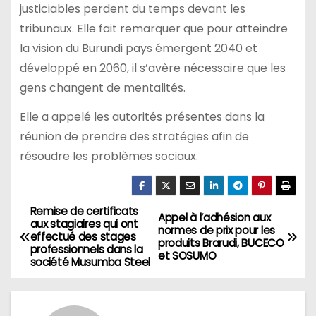
justiciables perdent du temps devant les
tribunaux. Elle fait remarquer que pour atteindre
la vision du Burundi pays émergent 2040 et
développé en 2060, il s’avère nécessaire que les
gens changent de mentalités.
Elle a appelé les autorités présentes dans la
réunion de prendre des stratégies afin de
résoudre les problèmes sociaux.
Remise de certificats
Navigation
Appel à l’adhésion aux
aux stagiaires qui ont
normes de prix pour les
effectué des stages
de
produits Brarudi, BUCECO
professionnels dans la
et SOSUMO
société Musumba Steel
l’article