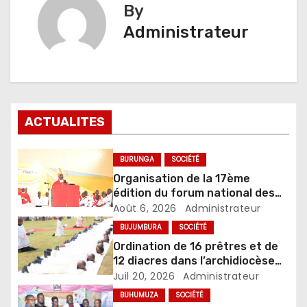
By
Administrateur
ACTUALITES
BURUNGA
SOCIÉTÉ
Organisation de la 17ème
édition du forum national des
jeunes par l’église catholique du
Août 6, 2026
Administrateur
Burundi
BUJUMBURA
SOCIÉTÉ
Ordination de 16 prêtres et de
12 diacres dans l’archidiocèse
de Bujumbura
Juil 20, 2026
Administrateur
BUHUMUZA
SOCIÉTÉ