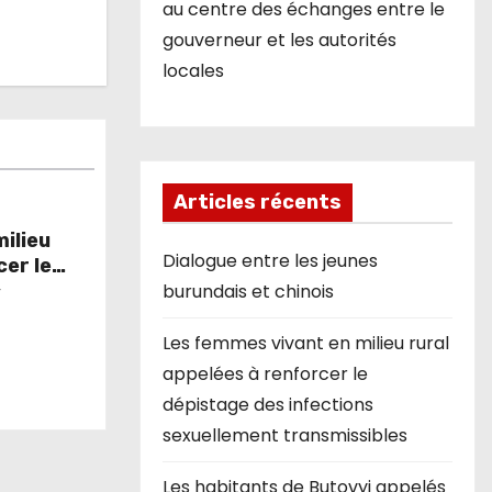
au centre des échanges entre le
gouverneur et les autorités
locales
Articles récents
ilieu
Dialogue entre les jeunes
cer le
ns
burundais et chinois
r
sibles
Les femmes vivant en milieu rural
appelées à renforcer le
dépistage des infections
sexuellement transmissibles
Les habitants de Butovyi appelés