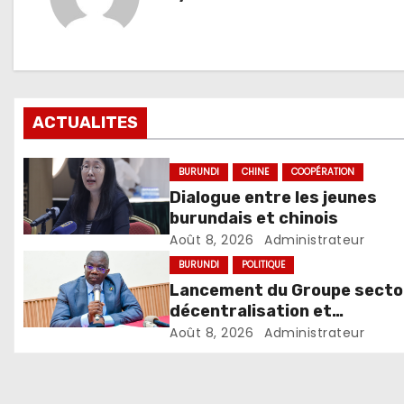
ACTUALITES
BURUNDI
CHINE
COOPÉRATION
Dialogue entre les jeunes
burundais et chinois
Août 8, 2026
Administrateur
BURUNDI
POLITIQUE
Lancement du Groupe sector
décentralisation et
développement local
Août 8, 2026
Administrateur