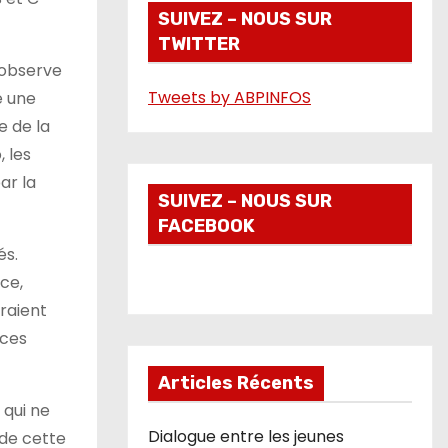
i
SUIVEZ – NOUS SUR
TWITTER
d
u observe
é
Tweets by ABPINFOS
e une
o
e de la
 les
ar la
SUIVEZ – NOUS SUR
FACEBOOK
és.
ce,
vraient
 ces
Articles Récents
 qui ne
Dialogue entre les jeunes
 de cette