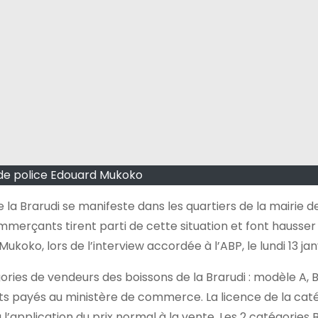
 de police Edouard Mukoko
la Brarudi se manifeste dans les quartiers de la mairie d
mmerçants tirent parti de cette situation et font hausser 
ukoko, lors de l’interview accordée à l’ABP, le lundi 13 jan
gories de vendeurs des boissons de la Brarudi : modèle A, B
 payés au ministère de commerce. La licence de la caté
’application du prix normal à la vente. Les 2 catégories 