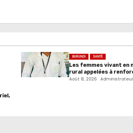
BURUNDI
SANTÉ
Les femmes vivant en m
rural appelées à renfor
dépistage des infectio
Août 8, 2026
Administrateu
sexuellement transmis
iel,