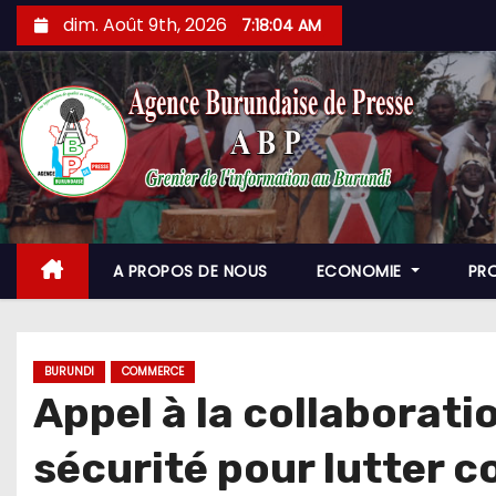
Skip
dim. Août 9th, 2026
7:18:05 AM
to
content
A PROPOS DE NOUS
ECONOMIE
PR
BURUNDI
COMMERCE
Appel à la collaborati
sécurité pour lutter c