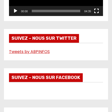
u
r
00:00
04:35
v
i
d
é
SUIVEZ – NOUS SUR TWITTER
o
Tweets by ABPINFOS
SUIVEZ – NOUS SUR FACEBOOK