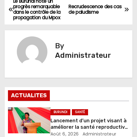
Le Burundi note un
Navigation
progrès remarquable
Recrudescence des cas
dans le contrôle de la
de paludisme
de
propagation du Mpox
l’article
By
Administrateur
ACTUALITES
BURUNDI
SANTÉ
Lancement d’un projet visant à
améliorer la santé reproductive
et le bien-être
Août 6, 2026
Administrateur