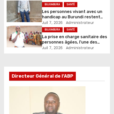
BUJUMBURA
SANTÉ
Les personnes vivant avec un
handicap au Burundi restent
confrontées à de nombreux
Juil 7, 2026
Administrateur
défis
BUJUMBURA
SANTÉ
La prise en charge sanitaire des
personnes âgées, l’une des
priorités de l’AEVVO-Burundi
Juil 7, 2026
Administrateur
Directeur Général de l’ABP