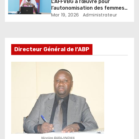
L’AFFVBG à l’œuvre pour
l’autonomisation des femmes
et des filles
Mar 19, 2026
Administrateur
Directeur Général de l’ABP
Nicolas BARAJINGWA