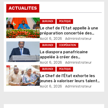
ACTUALITES
BURUNDI
POLITIQUE
Le chef de l’Etat appelle à une
préparation concertée des
élections de 2027
Août 6, 2026
Administrateur
BURUNDI
COOPÉRATION
La diaspora panafricaine
appelée à créer des
mécanismes favorisant
Août 6, 2026
Administrateur
l’investissement dans les pays
BURUNDI
POLITIQUE
d’origine
Le Chef de l’État exhorte les
jeunes à valoriser leurs talents
pour accélérer le
Août 6, 2026
Administrateur
développement