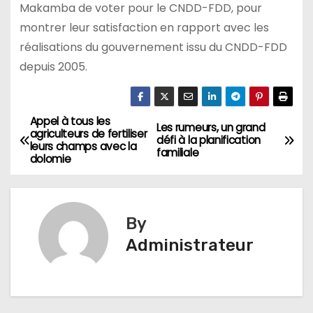
Makamba de voter pour le CNDD-FDD, pour
montrer leur satisfaction en rapport avec les
réalisations du gouvernement issu du CNDD-FDD
depuis 2005.
Appel à tous les
Navigation
Les rumeurs, un grand
agriculteurs de fertiliser
défi à la planification
leurs champs avec la
de
familiale
dolomie
l’article
By
Administrateur