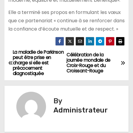
moderne, équilibré et mutuellement bénéfique».
Elle a terminé ses propos en formulant les vœux
que ce partenariat « continue à se renforcer dans
la confiance d’écoute mutuelle et de respect. »
La maladie de Parkinson
Navigation
Célébration de la
peut être prise en
journée mondiale de
charge si elle est
de
Croix-Rouge et du
précocement
Croissant-Rouge
diagnostiquée
l’article
By
Administrateur