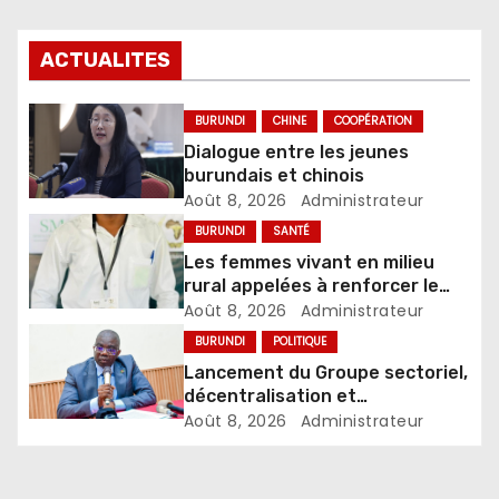
ACTUALITES
BURUNDI
CHINE
COOPÉRATION
Dialogue entre les jeunes
burundais et chinois
Août 8, 2026
Administrateur
BURUNDI
SANTÉ
Les femmes vivant en milieu
rural appelées à renforcer le
dépistage des infections
Août 8, 2026
Administrateur
sexuellement transmissibles
BURUNDI
POLITIQUE
Lancement du Groupe sectoriel,
décentralisation et
développement local
Août 8, 2026
Administrateur