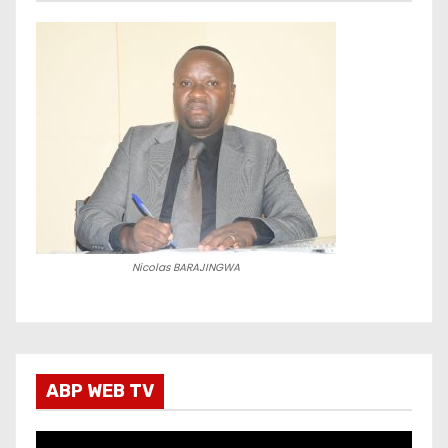
Nicolas BARAJINGWA
ABP WEB TV
L