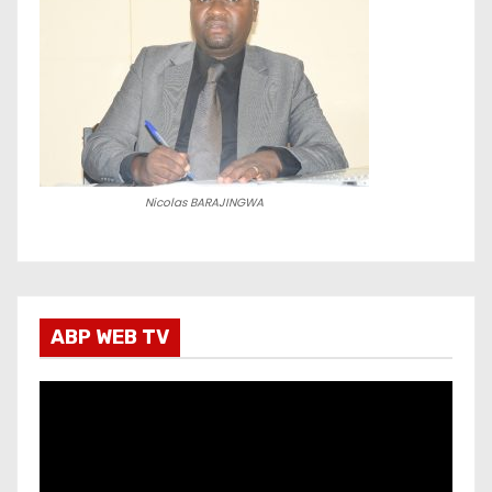
Nicolas BARAJINGWA
ABP WEB TV
L
e
c
t