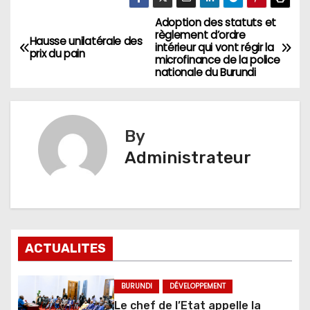
Adoption des statuts et
Navigation
règlement d’ordre
Hausse unilatérale des
intérieur qui vont régir la
de
prix du pain
microfinance de la police
nationale du Burundi
l’article
By
Administrateur
ACTUALITES
BURUNDI
DÉVELOPPEMENT
Le chef de l’Etat appelle la