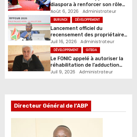
diaspora à renforcer son rôle
dans le développement du pays
Août 6, 2026
Administrateur
BURUNDI
DÉVELOPPEMENT
Lancement officiel du
recensement des propriétaires
des propriétés ou parcelles
Juil 16, 2026
Administrateur
dans les centres urbains du
DÉVELOPPEMENT
GITEGA
Burundi
Le FONIC appelé à autoriser la
réhabilitation de l’adduction
d’eau Muzenga-Bugenyuzi
Juil 9, 2026
Administrateur
Directeur Général de l’ABP