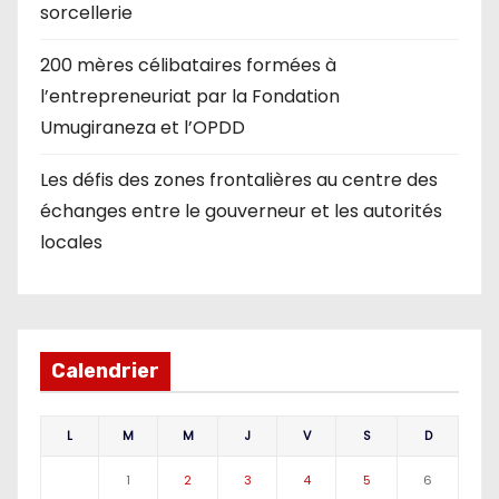
sorcellerie
200 mères célibataires formées à
l’entrepreneuriat par la Fondation
Umugiraneza et l’OPDD
Les défis des zones frontalières au centre des
échanges entre le gouverneur et les autorités
locales
Calendrier
L
M
M
J
V
S
D
1
2
3
4
5
6