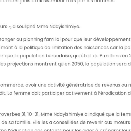
qui étaient jadis exclusivement faits par les hommes.
urs », a souligné Mme Ndayishimiye.
onger au planning familial pour que leur développement 
ent à la politique de limitation des naissances car la po
ir que la population burundaise, qui était de 8 millions en 
 les projections montrent qu’en 2050, la population sera 
u commerce, avoir une activité génératrice de revenus o
dit. La femme doit participer activement à l’éradication 
 Proverbes 31, 10-31, Mme Ndayishimiye a indiqué que la fe
 de sa famille. Elle les a conseillées de revenir aux mœurs
e l’éducation des enfants pour les aider à préparer leur 