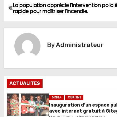
Navigation
La population apprécie l’intervention polici
rapide pour maîtriser l’incendie.
de
l’article
By
Administrateur
ACTUALITES
GITEGA
TOURISME
Inauguration d’un espace pu
avec internet gratuit à Git