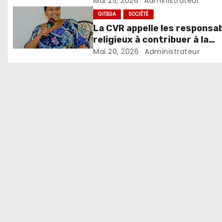
Mai 25, 2026
Administrateur
GITEGA
SOCIÉTÉ
La CVR appelle les responsa
religieux à contribuer à la
réduction des conflits au
Mai 20, 2026
Administrateur
Burundi