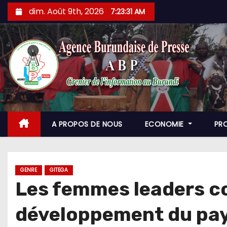
Skip
dim. Août 9th, 2026
7:23:33 AM
to
content
A PROPOS DE NOUS
ECONOMIE
PR
GENRE
GITEGA
Les femmes leaders c
développement du pa