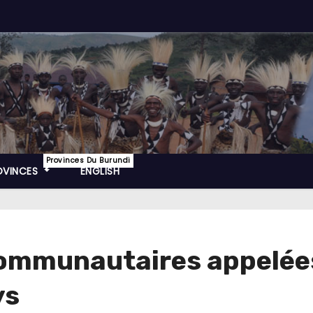
Provinces Du Burundi
OVINCES
ENGLISH
ommunautaires appelées
ys