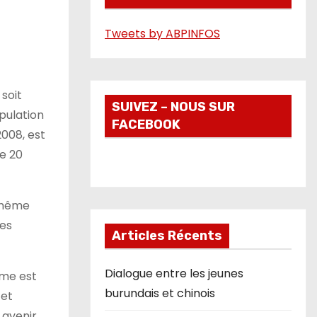
é
Tweets by ABPINFOS
o
soit
SUIVEZ – NOUS SUR
pulation
FACEBOOK
2008, est
de 20
u même
des
Articles Récents
Dialogue entre les jeunes
mme est
burundais et chinois
 et
avenir.