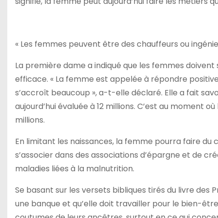
signifié, la femme peut aujourd’hui faire les métiers 
« Les femmes peuvent être des chauffeurs ou ingénie
La première dame a indiqué que les femmes doivent s
efficace. « La femme est appelée à répondre positivem
s’accroît beaucoup », a-t-elle déclaré. Elle a fait savo
aujourd’hui évaluée à 12 millions. C’est au moment où
millions.
En limitant les naissances, la femme pourra faire d
s’associer dans des associations d’épargne et de cré
maladies liées à la malnutrition.
Se basant sur les versets bibliques tirés du livre des
une banque et qu’elle doit travailler pour le bien-être
coutumes de leurs ancêtres, surtout en ce qui concern