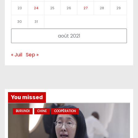
23
24
25
26
27
28
29
30
31
août 2021
« Juil
Sep »
You missed
BURUNDI
CHINE
COOPÉRATION