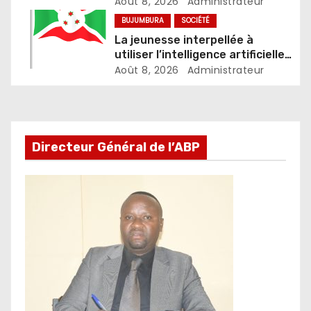
Fondation Umugiraneza et
Août 8, 2026
Administrateur
l’OPDD
BUJUMBURA
SOCIÉTÉ
La jeunesse interpellée à
utiliser l’intelligence artificielle
de façon responsable
Août 8, 2026
Administrateur
Directeur Général de l’ABP