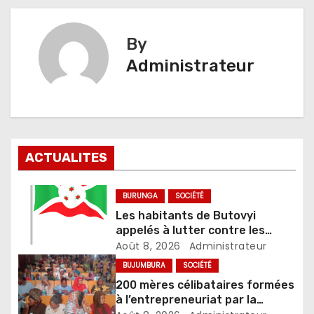
By
Administrateur
ACTUALITES
BURUNGA
SOCIÉTÉ
Les habitants de Butovyi
appelés à lutter contre les
stupéfiants et les accusations
Août 8, 2026
Administrateur
de sorcellerie
BUJUMBURA
SOCIÉTÉ
200 mères célibataires formées
à l’entrepreneuriat par la