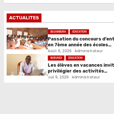
ACTUALITES
BUJUMBURA
EDUCATION
Passation du concours d’en
en 7ème année des écoles
d’excellence, édition 2026
Août 6, 2026
Administrateur
BURUNDI
EDUCATION
Les élèves en vacances invi
privilégier des activités
constructives
Juil 9, 2026
Administrateur