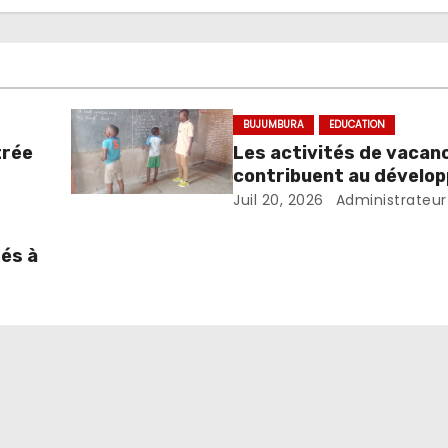
BUJUMBURA
EDUCATION
trée
Les activités de vacan
contribuent au dévelo
des compétences chez 
Juil 20, 2026
Administrateur
enfants
tés à