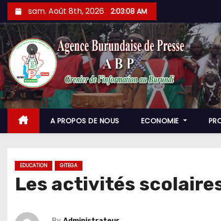
Skip
sam. Août 8th, 2026
2:03:09 AM
to
content
A PROPOS DE NOUS
ECONOMIE
PR
EDUCATION
GITEGA
Les activités scolair
By
Administrateur