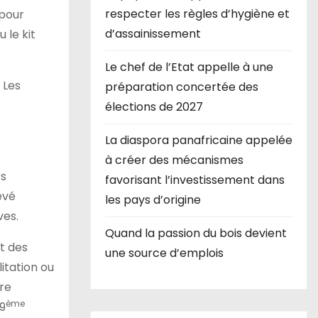
respecter les règles d’hygiène et
 pour
d’assainissement
 le kit
Le chef de l’Etat appelle à une
 Les
préparation concertée des
élections de 2027
La diaspora panafricaine appelée
à créer des mécanismes
rs
favorisant l’investissement dans
evé
les pays d’origine
ves.
Quand la passion du bois devient
t des
une source d’emplois
itation ou
ire
ème
 9