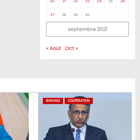
20
21
22
23
24
25
26
27
28
29
30
septembre 2021
« Août
Oct »
BURUNDI
COOPÉRATION