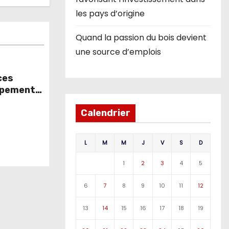
les pays d’origine
Quand la passion du bois devient
une source d’emplois
ces
ppement
les
Calendrier
L
M
M
J
V
S
D
1
2
3
4
5
6
7
8
9
10
11
12
13
14
15
16
17
18
19