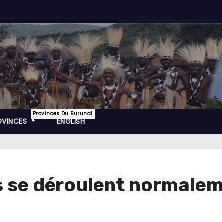
Provinces Du Burundi
OVINCES
ENGLISH
es se déroulent normale