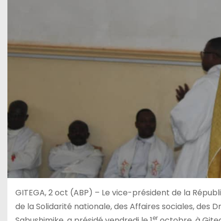
GITEGA, 2 oct (ABP) – Le vice-président de la Répub
de la Solidarité nationale, des Affaires sociales, de
er
Sabushimike, a présidé vendredi le 1
octobre, à Giteg