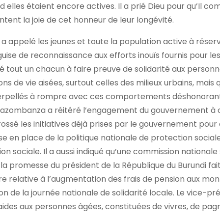
les étaient encore actives. Il a prié Dieu pour qu’Il co
tent la joie de cet honneur de leur longévité.
a appelé les jeunes et toute la population active à réserv
ise de reconnaissance aux efforts inouïs fournis pour les
ellé tout un chacun à faire preuve de solidarité aux person
ions de vie aisées, surtout celles des milieux urbains, mais q
nterpellés à rompre avec ces comportements déshonoran
 M. Bazombanza a réitéré l’engagement du gouvernement à 
brossé les initiatives déjà prises par le gouvernement pour
e en place de la politique nationale de protection sociale
on sociale. Il a aussi indiqué qu’une commission nationale
 la promesse du président de la République du Burundi fai
ture relative à l’augmentation des frais de pension aux mo
ion de la journée nationale de solidarité locale. Le vice-pr
 aides aux personnes âgées, constituées de vivres, de pag