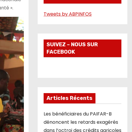
é
nté ».
Tweets by ABPINFOS
o
SUIVEZ – NOUS SUR
FACEBOOK
Articles Récents
Les bénéficiaires du PAIFAR-B
dénoncent les retards exagérés
dans l’octroi des crédits agricoles