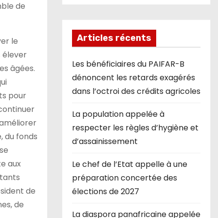
mble de
Articles récents
er le
 élever
Les bénéficiaires du PAIFAR-B
nes âgées.
dénoncent les retards exagérés
ui
dans l’octroi des crédits agricoles
ts pour
continuer
La population appelée à
 améliorer
respecter les règles d’hygiène et
, du fonds
d’assainissement
 se
te aux
Le chef de l’Etat appelle à une
ntants
préparation concertée des
ésident de
élections de 2027
nes, de
La diaspora panafricaine appelée