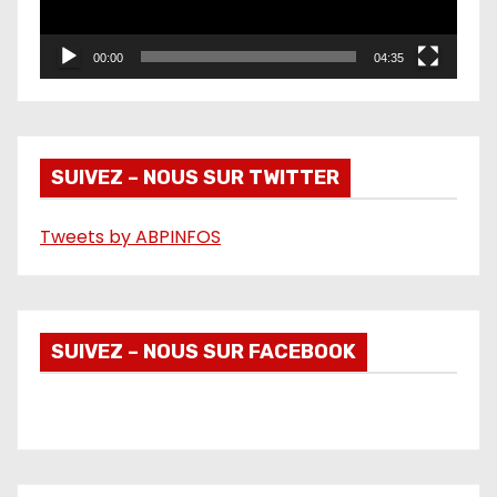
u
r
00:00
04:35
v
i
d
é
SUIVEZ – NOUS SUR TWITTER
o
Tweets by ABPINFOS
SUIVEZ – NOUS SUR FACEBOOK