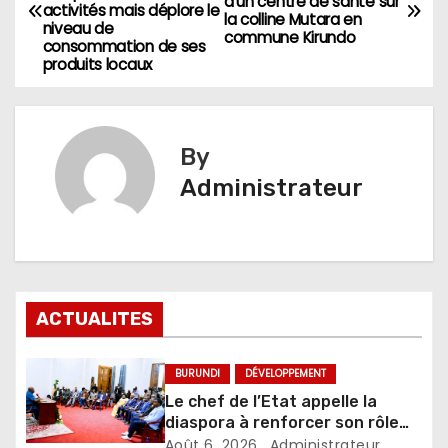
de
d’un centre de santé sur
activités mais déplore le
la colline Mutara en
niveau de
commune Kirundo
l’article
consommation de ses
produits locaux
By
Administrateur
ACTUALITES
BURUNDI
DÉVELOPPEMENT
Le chef de l’Etat appelle la
diaspora à renforcer son rôle
dans le développement du pays
Août 6, 2026
Administrateur