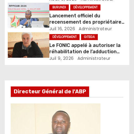
BURUNDI
DÉVELOPPEMENT
Lancement officiel du
recensement des propriétaires
des propriétés ou parcelles
Juil 16, 2026
Administrateur
dans les centres urbains du
DÉVELOPPEMENT
GITEGA
Burundi
Le FONIC appelé à autoriser la
réhabilitation de l’adduction
d’eau Muzenga-Bugenyuzi
Juil 9, 2026
Administrateur
Directeur Général de l’ABP