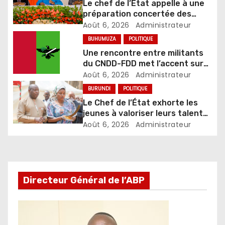
Le chef de l’Etat appelle à une
préparation concertée des
élections de 2027
Août 6, 2026
Administrateur
BUHUMUZA
POLITIQUE
Une rencontre entre militants
du CNDD-FDD met l’accent sur
le développement et la sécurité
Août 6, 2026
Administrateur
BURUNDI
POLITIQUE
Le Chef de l’État exhorte les
jeunes à valoriser leurs talents
pour accélérer le
Août 6, 2026
Administrateur
développement
Directeur Général de l’ABP