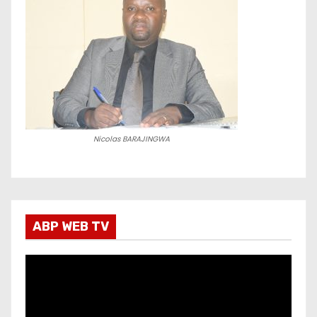
Nicolas BARAJINGWA
ABP WEB TV
L
e
c