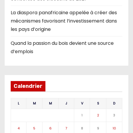
La diaspora panafricaine appelée à créer des
mécanismes favorisant l’investissement dans
les pays d’origine
Quand la passion du bois devient une source
d’emplois
Calendrier
L
M
M
J
V
S
D
1
2
3
4
5
6
7
8
9
10