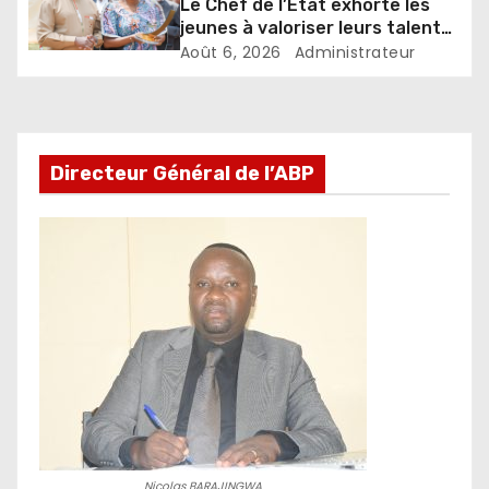
Le Chef de l’État exhorte les
jeunes à valoriser leurs talents
pour accélérer le
Août 6, 2026
Administrateur
développement
Directeur Général de l’ABP
Nicolas BARAJINGWA