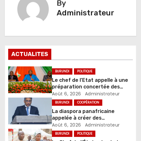
By
Administrateur
ACTUALITES
BURUNDI
POLITIQUE
Le chef de l’Etat appelle à une
préparation concertée des
élections de 2027
Août 6, 2026
Administrateur
BURUNDI
COOPÉRATION
La diaspora panafricaine
appelée à créer des
mécanismes favorisant
Août 6, 2026
Administrateur
l’investissement dans les pays
BURUNDI
POLITIQUE
d’origine