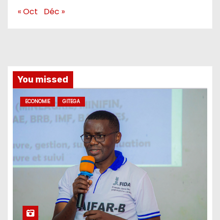
« Oct
Déc »
You missed
ECONOMIE
GITEGA