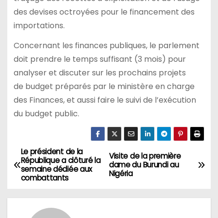
des devises octroyées pour le financement des
importations.
Concernant les finances publiques, le parlement
doit prendre le temps suffisant (3 mois) pour
analyser et discuter sur les prochains projets
de budget préparés par le ministère en charge
des Finances, et aussi faire le suivi de l’exécution
du budget public.
Le président de la
Navigation
Visite de la première
République a clôturé la
dame du Burundi au
semaine dédiée aux
de
Nigéria
combattants
l’article