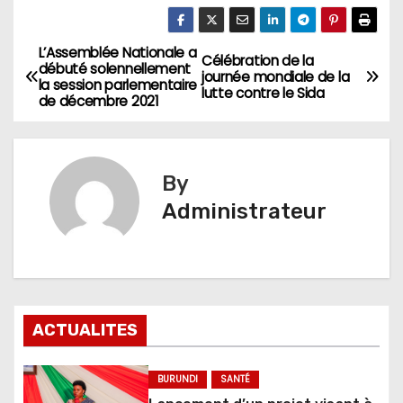
L’Assemblée Nationale a
Navigation
Célébration de la
débuté solennellement
journée mondiale de la
la session parlementaire
de
lutte contre le Sida
de décembre 2021
l’article
By
Administrateur
ACTUALITES
BURUNDI
SANTÉ