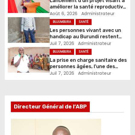
Lancement d’un projet visant à
améliorer la santé reproductive
et le bien-être
Août 6, 2026
Administrateur
BUJUMBURA
SANTÉ
Les personnes vivant avec un
handicap au Burundi restent
confrontées à de nombreux
Juil 7, 2026
Administrateur
défis
BUJUMBURA
SANTÉ
La prise en charge sanitaire des
personnes âgées, l’une des
priorités de l’AEVVO-Burundi
Juil 7, 2026
Administrateur
Directeur Général de l’ABP