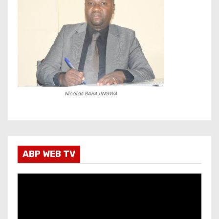
Nicolas BARAJINGWA
ABP WEB TV
L
e
c