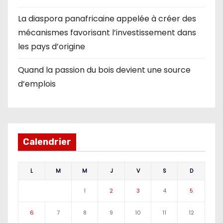
La diaspora panafricaine appelée à créer des
mécanismes favorisant l’investissement dans
les pays d’origine
Quand la passion du bois devient une source
d’emplois
Calendrier
L
M
M
J
V
S
D
1
2
3
4
5
6
7
8
9
10
11
12