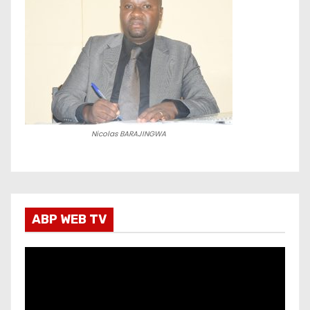
Nicolas BARAJINGWA
ABP WEB TV
L
e
c