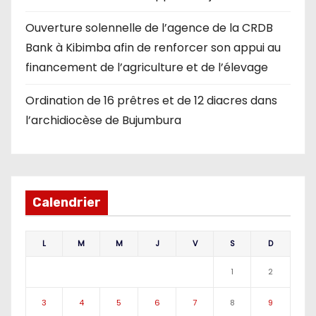
Ouverture solennelle de l’agence de la CRDB
Bank à Kibimba afin de renforcer son appui au
financement de l’agriculture et de l’élevage
Ordination de 16 prêtres et de 12 diacres dans
l’archidiocèse de Bujumbura
Calendrier
L
M
M
J
V
S
D
1
2
3
4
5
6
7
8
9