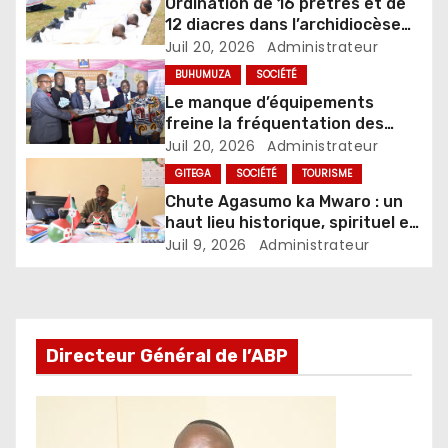
Ordination de 16 prêtres et de
12 diacres dans l’archidiocèse
de Bujumbura
Juil 20, 2026
Administrateur
BUHUMUZA
SOCIÉTÉ
Le manque d’équipements
freine la fréquentation des
centres de métiers en province
Juil 20, 2026
Administrateur
de Buhumuza
GITEGA
SOCIÉTÉ
TOURISME
Chute Agasumo ka Mwaro : un
haut lieu historique, spirituel et
touristique du Burundi
Juil 9, 2026
Administrateur
Directeur Général de l’ABP