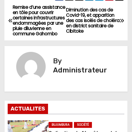
Remise d’une assistance
Navigation
Diminution des cas de
en tôle pour couvrir
Covid-19, et apparition
certaines infrastructures
de
des cas isolés de choléra
endommagées par une
en district sanitaire de
pluie diluvienne en
Cibitoke
l’article
commune Gahombo
By
Administrateur
ACTUALITES
BUJUMBURA
SOCIÉTÉ