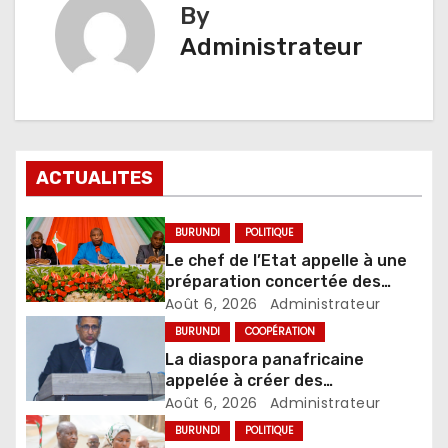
By
Administrateur
ACTUALITES
BURUNDI
POLITIQUE
Le chef de l’Etat appelle à une
préparation concertée des
élections de 2027
Août 6, 2026
Administrateur
BURUNDI
COOPÉRATION
La diaspora panafricaine
appelée à créer des
mécanismes favorisant
Août 6, 2026
Administrateur
l’investissement dans les pays
BURUNDI
POLITIQUE
d’origine