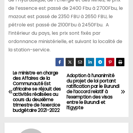
de l’essence est passé de 2400 Fbu à 2700Fbu, le
mazout est passé de 2350 FBU à 2650 FBU, le
pétrole est passé de 2100Fbu à 2450Fbu. A
l’intérieur du pays, les prix sont fixés par
ordonnance ministérielle, et suivant la localité de
la station-service.
Le ministre en charge
Navigation
Adoption à l’unanimité
des Affaires de la
du projet de loi portant
Communauté Est
de
ratification par le Burundi
africaine se réjouit des
de l’accord relatif à
activités réalisées au
l’exemption des visas
l’article
cours du deuxième
entre le Burundi et
trimestre de l’exercice
l’Egypte
budgétaire 2021-2022