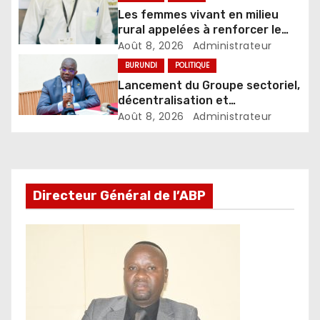
Les femmes vivant en milieu
rural appelées à renforcer le
dépistage des infections
Août 8, 2026
Administrateur
sexuellement transmissibles
BURUNDI
POLITIQUE
Lancement du Groupe sectoriel,
décentralisation et
développement local
Août 8, 2026
Administrateur
Directeur Général de l’ABP