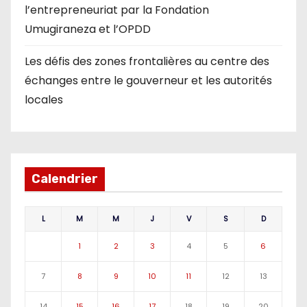
l’entrepreneuriat par la Fondation
Umugiraneza et l’OPDD
Les défis des zones frontalières au centre des
échanges entre le gouverneur et les autorités
locales
Calendrier
L
M
M
J
V
S
D
1
2
3
4
5
6
7
8
9
10
11
12
13
14
15
16
17
18
19
20