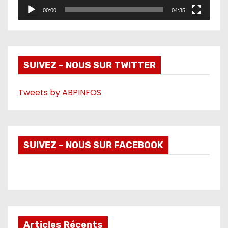
r
00:00
04:35
v
i
d
é
SUIVEZ – NOUS SUR TWITTER
o
Tweets by ABPINFOS
SUIVEZ – NOUS SUR FACEBOOK
Articles Récents