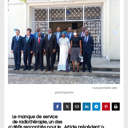
Vue partielle des
participants
Le manque de service
Navigation
de radiothérapie, un des
défis rencontrés pour le
Article précédent