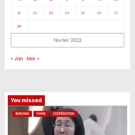
21
22
23
24
25
26
27
28
février 2022
« Jan
Mar »
You missed
BURUNDI
CHINE
COOPÉRATION