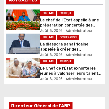
ACTUALITES
BURUNDI
POLITIQUE
Le chef de l’Etat appelle à une
préparation concertée des
élections de 2027
Août 6, 2026
Administrateur
BURUNDI
COOPÉRATION
La diaspora panafricaine
appelée à créer des
mécanismes favorisant
Août 6, 2026
Administrateur
l’investissement dans les pays
BURUNDI
POLITIQUE
d’origine
Le Chef de l’État exhorte les
jeunes à valoriser leurs talents
pour accélérer le
Août 6, 2026
Administrateur
développement
Directeur Général de l’ABP