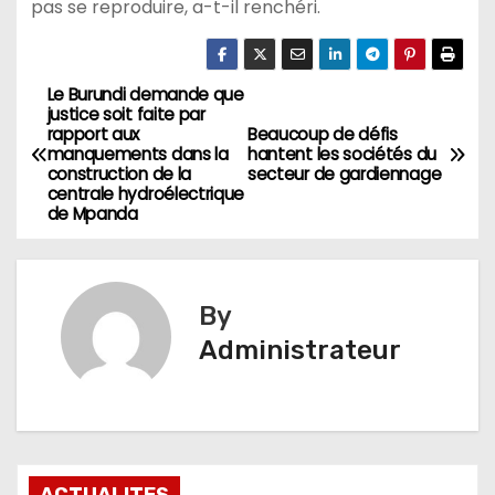
pas se reproduire, a-t-il renchéri.
Le Burundi demande que
Navigation
justice soit faite par
rapport aux
Beaucoup de défis
de
manquements dans la
hantent les sociétés du
construction de la
secteur de gardiennage
l’article
centrale hydroélectrique
de Mpanda
By
Administrateur