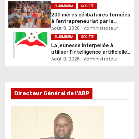
de sorcellerie
BUJUMBURA
SOCIÉTÉ
200 mères célibataires formées
à l’entrepreneuriat par la
Fondation Umugiraneza et
Août 8, 2026
Administrateur
l’OPDD
BUJUMBURA
SOCIÉTÉ
La jeunesse interpellée à
utiliser l’intelligence artificielle
de façon responsable
Août 8, 2026
Administrateur
Directeur Général de l’ABP