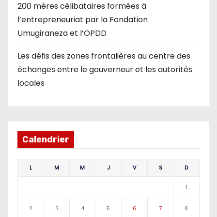
200 mères célibataires formées à
l’entrepreneuriat par la Fondation
Umugiraneza et l’OPDD
Les défis des zones frontalières au centre des
échanges entre le gouverneur et les autorités
locales
Calendrier
L
M
M
J
V
S
D
1
2
3
4
5
6
7
8