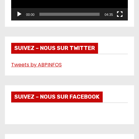
u
r
00:00
04:35
v
i
d
é
SUIVEZ – NOUS SUR TWITTER
o
Tweets by ABPINFOS
SUIVEZ – NOUS SUR FACEBOOK