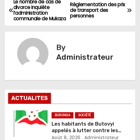
Le nombre de cas de
Navigation
Réglementation des prix
divorce inquiète
de transport des
l’administration
de
personnes
communale de Mukaza
l’article
By
Administrateur
ACTUALITES
BURUNGA
SOCIÉTÉ
Les habitants de Butovyi
appelés à lutter contre les
stupéfiants et les accusations
Août 8, 2026
Administrateur