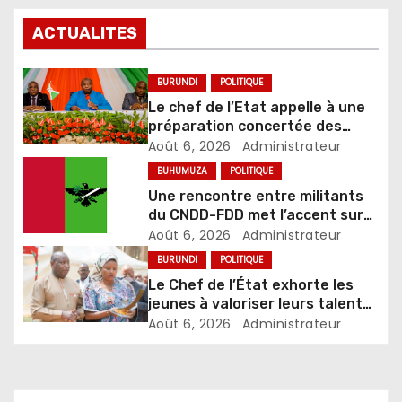
ACTUALITES
BURUNDI
POLITIQUE
Le chef de l’Etat appelle à une
préparation concertée des
élections de 2027
Août 6, 2026
Administrateur
BUHUMUZA
POLITIQUE
Une rencontre entre militants
du CNDD-FDD met l’accent sur
le développement et la sécurité
Août 6, 2026
Administrateur
BURUNDI
POLITIQUE
Le Chef de l’État exhorte les
jeunes à valoriser leurs talents
pour accélérer le
Août 6, 2026
Administrateur
développement