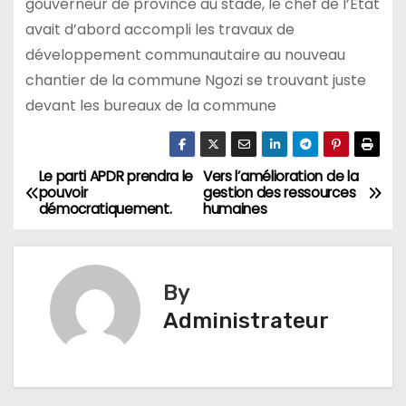
gouverneur de province au stade, le chef de l’Etat
avait d’abord accompli les travaux de
développement communautaire au nouveau
chantier de la commune Ngozi se trouvant juste
devant les bureaux de la commune
Le parti APDR prendra le
Vers l’amélioration de la
Navigation
pouvoir
gestion des ressources
démocratiquement.
humaines
de
l’article
By
Administrateur