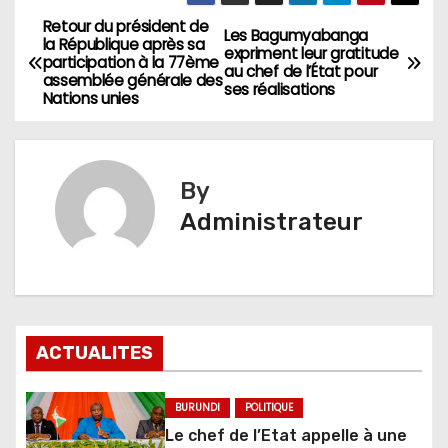
Retour du président de
Navigation
Les Bagumyabanga
la République après sa
expriment leur gratitude
participation à la 77ème
de
au chef de l’État pour
assemblée générale des
ses réalisations
Nations unies
l’article
By
Administrateur
ACTUALITES
BURUNDI
POLITIQUE
Le chef de l’Etat appelle à une