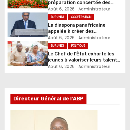
préparation concertée des
élections de 2027
Août 6, 2026
Administrateur
BURUNDI
COOPÉRATION
La diaspora panafricaine
appelée à créer des
mécanismes favorisant
Août 6, 2026
Administrateur
l’investissement dans les pays
BURUNDI
POLITIQUE
d’origine
Le Chef de l’État exhorte les
jeunes à valoriser leurs talents
pour accélérer le
Août 6, 2026
Administrateur
développement
Directeur Général de l’ABP