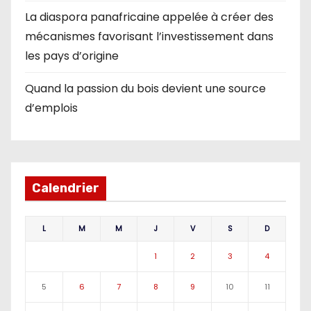
La diaspora panafricaine appelée à créer des
mécanismes favorisant l’investissement dans
les pays d’origine
Quand la passion du bois devient une source
d’emplois
Calendrier
L
M
M
J
V
S
D
1
2
3
4
5
6
7
8
9
10
11