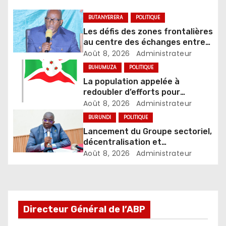
BUTANYERERA
POLITIQUE
Les défis des zones frontalières
au centre des échanges entre
le gouverneur et les autorités
Août 8, 2026
Administrateur
locales
BUHUMUZA
POLITIQUE
La population appelée à
redoubler d’efforts pour
concrétiser la vision nationale
Août 8, 2026
Administrateur
BURUNDI
POLITIQUE
Lancement du Groupe sectoriel,
décentralisation et
développement local
Août 8, 2026
Administrateur
Directeur Général de l’ABP