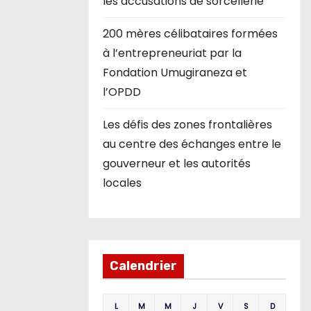
les accusations de sorcellerie
200 mères célibataires formées
à l’entrepreneuriat par la
Fondation Umugiraneza et
l’OPDD
Les défis des zones frontalières
au centre des échanges entre le
gouverneur et les autorités
locales
Calendrier
L
M
M
J
V
S
D