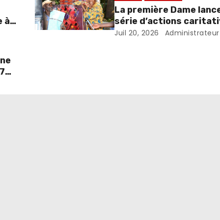
La première Dame lanc
e à
série d’actions caritat
l’occasion de son jubilé 
Juil 20, 2026
Administrateur
une
07