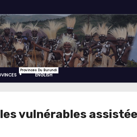
Provinces Du Burundi
OVINCES
ENGLISH
les vulnérables assistée