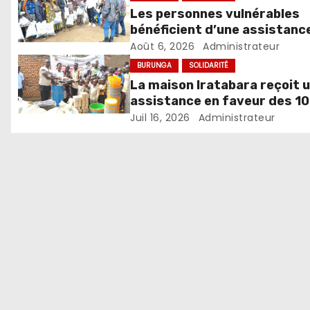
Les personnes vulnérables
bénéficient d’une assistanc
l’occasion de la Journée de
Août 6, 2026
Administrateur
solidarité communautaire
BURUNGA
SOLIDARITÉ
La maison Iratabara reçoit 
assistance en faveur des 1
orphelins qu’elle héberge
Juil 16, 2026
Administrateur