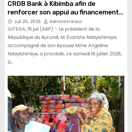
CRDB Bank à Kibimba afin de
renforcer son appui au financement
de l’agriculture et de l’élevage
Juil 20, 2026
Administrateur
GITEGA, 18 juil (ABP) – Le président de la
République du Burundi, M. Évariste Ndayishimiye,
accompagné de son épouse Mme Angeline
Ndayishimiye, a procédé, ce samedi 18 juillet 2028,
à…