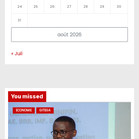
24
25
26
27
28
29
30
31
août 2026
« Juil
You missed
ECONOMIE
GITEGA