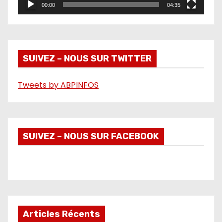
00:00
04:35
v
i
d
é
SUIVEZ – NOUS SUR TWITTER
o
Tweets by ABPINFOS
SUIVEZ – NOUS SUR FACEBOOK
Articles Récents