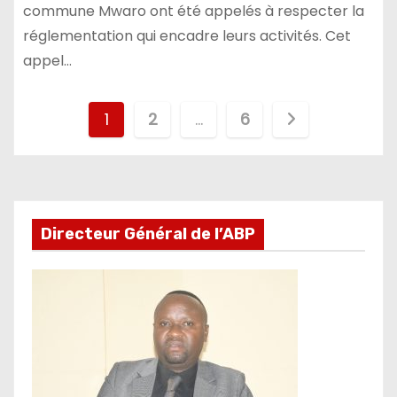
commune Mwaro ont été appelés à respecter la
réglementation qui encadre leurs activités. Cet
appel…
Pagination
1
2
…
6
des
publications
Directeur Général de l’ABP