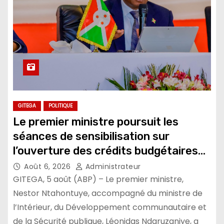
GITEGA
POLITIQUE
Le premier ministre poursuit les
séances de sensibilisation sur
l’ouverture des crédits budgétaires
et l’exécution du budget de l’Etat
Août 6, 2026
Administrateur
GITEGA, 5 août (ABP) – Le premier ministre,
Nestor Ntahontuye, accompagné du ministre de
l’Intérieur, du Développement communautaire et
de la Sécurité publique, Léonidas Ndaruzaniye, a