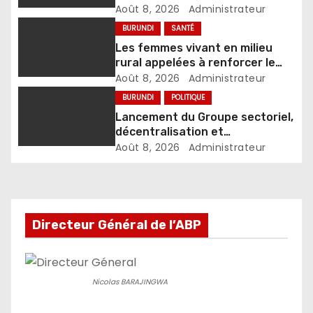
Août 8, 2026
Administrateur
BURUNDI
SANTÉ
Les femmes vivant en milieu
rural appelées à renforcer le
dépistage des infections
Août 8, 2026
Administrateur
sexuellement transmissibles
BURUNDI
POLITIQUE
Lancement du Groupe sectoriel,
décentralisation et
développement local
Août 8, 2026
Administrateur
Directeur Général de l’ABP
Nicolas BARAJINGWA