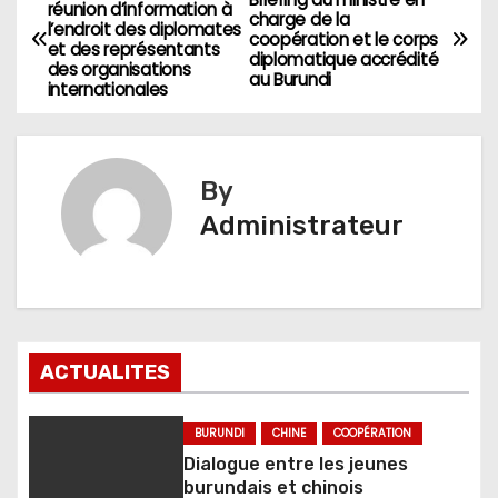
Navigation
réunion d’information à
charge de la
l’endroit des diplomates
de
coopération et le corps
et des représentants
diplomatique accrédité
des organisations
au Burundi
l’article
internationales
By
Administrateur
ACTUALITES
BURUNDI
CHINE
COOPÉRATION
Dialogue entre les jeunes
burundais et chinois