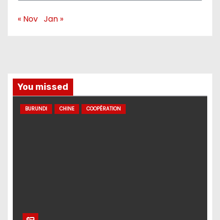
« Nov
Jan »
You missed
BURUNDI
CHINE
COOPÉRATION