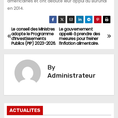
américaines et ont débuté leur appui au Burundi
en 2014.
Le conseil des Ministres
Le gouvernement
Navigation
adopte le Programme
appelé à prendre des
d’Investissements
mesures pour freiner
de
Publics (PIP) 2023-2026.
l’inflation alimentaire.
l’article
By
Administrateur
ACTUALITES