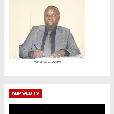
Nicolas BARAJINGWA
ABP WEB TV
L
e