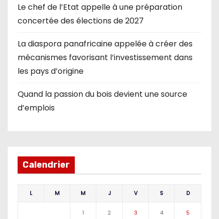
Le chef de l’Etat appelle à une préparation
concertée des élections de 2027
La diaspora panafricaine appelée à créer des
mécanismes favorisant l’investissement dans
les pays d’origine
Quand la passion du bois devient une source
d’emplois
Calendrier
L
M
M
J
V
S
D
1
2
3
4
5