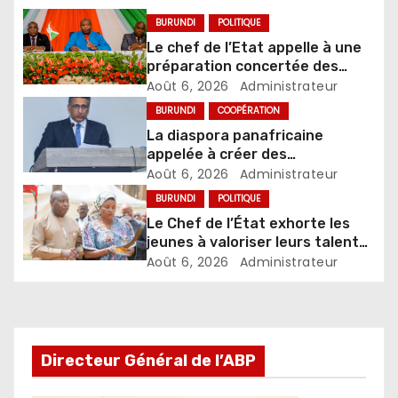
BURUNDI
POLITIQUE
Le chef de l’Etat appelle à une
préparation concertée des
élections de 2027
Août 6, 2026
Administrateur
BURUNDI
COOPÉRATION
La diaspora panafricaine
appelée à créer des
mécanismes favorisant
Août 6, 2026
Administrateur
l’investissement dans les pays
BURUNDI
POLITIQUE
d’origine
Le Chef de l’État exhorte les
jeunes à valoriser leurs talents
pour accélérer le
Août 6, 2026
Administrateur
développement
Directeur Général de l’ABP