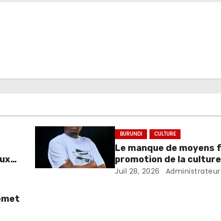
BURUNDI
CULTURE
Le manque de moyens fr
aux
promotion de la cultur
burundaise à travers le
Juil 28, 2026
Administrateur
selon un réalisateur
remet