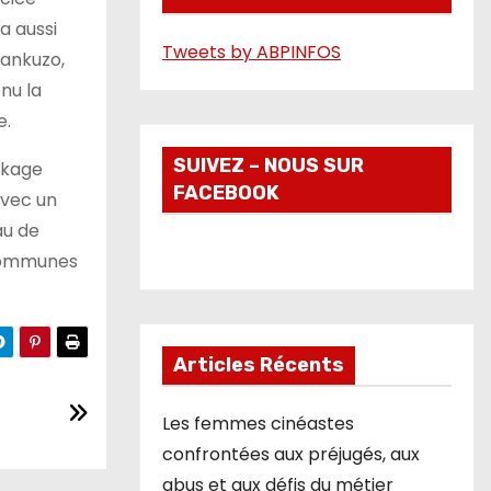
é
a aussi
Tweets by ABPINFOS
o
Cankuzo,
enu la
e.
SUIVEZ – NOUS SUR
ockage
FACEBOOK
avec un
au de
e communes
Articles Récents
Les femmes cinéastes
confrontées aux préjugés, aux
abus et aux défis du métier