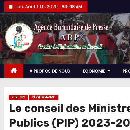
Skip
jeu. Août 6th, 2026
8:15:09 AM
to
content
A PROPOS DE NOUS
ECONOMIE
PR
BURUNDI
DÉVELOPPEMENT
Le conseil des Minist
Publics (PIP) 2023-2