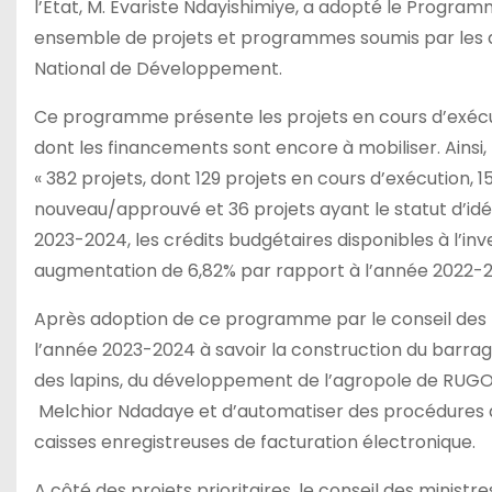
l’Etat, M. Evariste Ndayishimiye, a adopté le Program
ensemble de projets et programmes soumis par les d
National de Développement.
Ce programme présente les projets en cours d’exécut
dont les financements sont encore à mobiliser. Ainsi,
« 382 projets, dont 129 projets en cours d’exécution, 1
nouveau/approuvé et 36 projets ayant le statut d’idée
2023-2024, les crédits budgétaires disponibles à l’inv
augmentation de 6,82% par rapport à l’année 2022-2
Après adoption de ce programme par le conseil des mi
l’année 2023-2024 à savoir la construction du barrage 
des lapins, du développement de l’agropole de RUGOFA
Melchior Ndadaye et d’automatiser des procédures d
caisses enregistreuses de facturation électronique.
A côté des projets prioritaires, le conseil des ministr