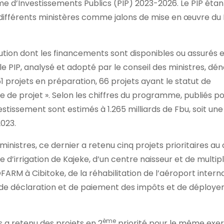
me d’Investissements Publics (PIP) 2023-2026. Le PIP étan
ifférents ministères comme jalons de mise en œuvre du 
ion dont les financements sont disponibles ou assurés 
 le PIP, analysé et adopté par le conseil des ministres, d
51 projets en préparation, 66 projets ayant le statut de
 de projet ». Selon les chiffres du programme, publiés p
estissement sont estimés à 1.265 milliards de Fbu, soit une
023.
nistres, ce dernier a retenu cinq projets prioritaires au
d’irrigation de Kajeke, d’un centre naisseur et de multipl
RM à Cibitoke, de la réhabilitation de l’aéroport intern
e déclaration et de paiement des impôts et de déploye
ème
es a retenu des projets en 2
priorité pour le même exer