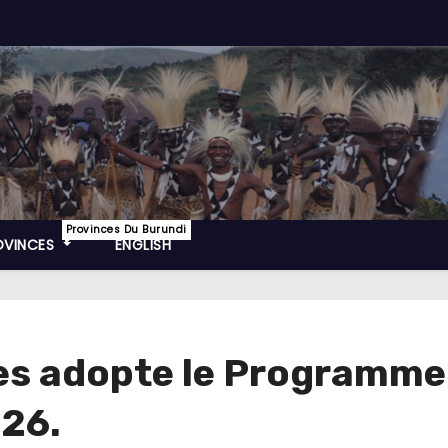
Provinces Du Burundi
OVINCES
ENGLISH
res adopte le Programme
026.