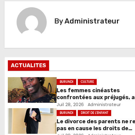
By
Administrateur
ACTUALITES
BURUNDI
CULTURE
Les femmes cinéastes
confrontées aux préjugés, 
abus et aux défis du métier
Juil 28, 2026
Administrateur
BURUNDI
DROIT DE L'ENFANT
Le divorce des parents ne 
pas en cause les droits de