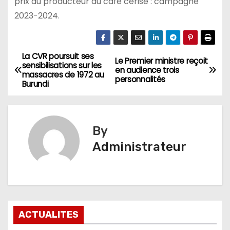
prix au producteur du café cerise : campagne
2023-2024.
La CVR poursuit ses
Navigation
Le Premier ministre reçoit
sensibilisations sur les
en audience trois
massacres de 1972 au
de
personnalités
Burundi
l’article
By
Administrateur
ACTUALITES