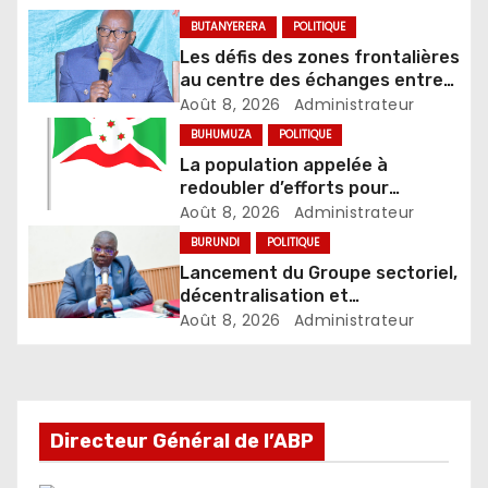
BUTANYERERA
POLITIQUE
Les défis des zones frontalières
au centre des échanges entre
le gouverneur et les autorités
Août 8, 2026
Administrateur
locales
BUHUMUZA
POLITIQUE
La population appelée à
redoubler d’efforts pour
concrétiser la vision nationale
Août 8, 2026
Administrateur
BURUNDI
POLITIQUE
Lancement du Groupe sectoriel,
décentralisation et
développement local
Août 8, 2026
Administrateur
Directeur Général de l’ABP