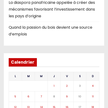
La diaspora panafricaine appelée à créer des
mécanismes favorisant l’investissement dans
les pays d’origine
Quand la passion du bois devient une source
d’emplois
Calendrier
L
M
M
J
V
S
D
1
2
3
4
5
6
7
8
9
10
11
12
13
14
15
16
17
18