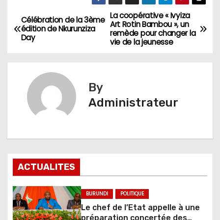
La coopérative « Ivyiza
Navigation
Célébration de la 3ème
Art Rotin Bambou », un
édition de Nkurunziza
remède pour changer la
de
Day
vie de la jeunesse
l’article
By
Administrateur
ACTUALITES
BURUNDI
POLITIQUE
Le chef de l’Etat appelle à une
préparation concertée des