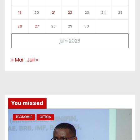
19
20
21
22
23
24
25
26
27
28
29
30
juin 2023
« Mai
Juil »
You missed
ECONOMIE
GITEGA