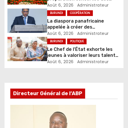
élections de 2027
Août 6, 2026
Administrateur
BURUNDI
COOPÉRATION
La diaspora panafricaine
appelée à créer des
mécanismes favorisant
Août 6, 2026
Administrateur
l’investissement dans les pays
BURUNDI
POLITIQUE
d’origine
Le Chef de l’État exhorte les
jeunes à valoriser leurs talents
pour accélérer le
Août 6, 2026
Administrateur
développement
Directeur Général de l’ABP