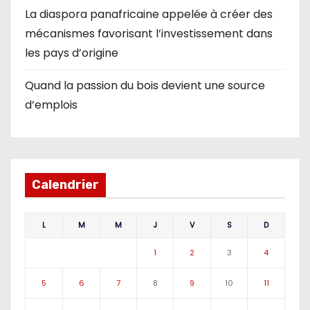
La diaspora panafricaine appelée à créer des
mécanismes favorisant l’investissement dans
les pays d’origine
Quand la passion du bois devient une source
d’emplois
Calendrier
L
M
M
J
V
S
D
1
2
3
4
5
6
7
8
9
10
11