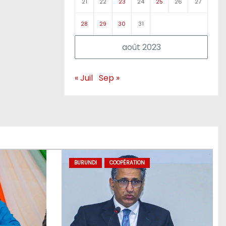
21
22
23
24
25
26
27
28
29
30
31
août 2023
« Juil
Sep »
BURUNDI
COOPÉRATION