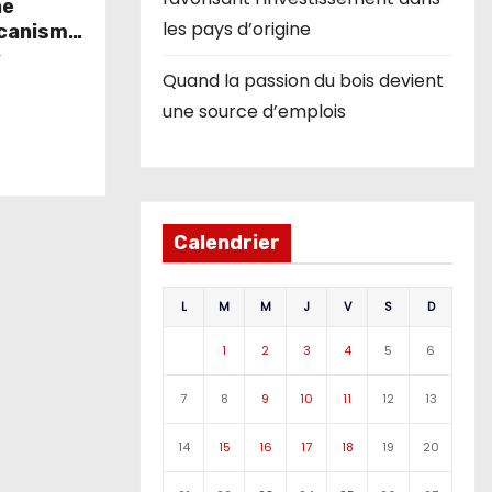
ne
les pays d’origine
écanismes
ement
r
Quand la passion du bois devient
une source d’emplois
Calendrier
L
M
M
J
V
S
D
1
2
3
4
5
6
7
8
9
10
11
12
13
14
15
16
17
18
19
20