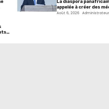
ne
La diaspora panafricai
appelée à créer des m
favorisant l’investiss
Août 6, 2026
Administrateu
dans les pays d’origine
s
nts