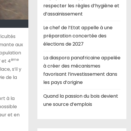
respecter les règles d’hygiène et
d’assainissement
Le chef de l’Etat appelle à une
préparation concertée des
icultés
élections de 2027
armante aux
opulation
La diaspora panafricaine appelée
e
ème
et 4
à créer des mécanismes
ce, s’il y
favorisant l’investissement dans
ie de la
les pays d’origine
Quand la passion du bois devient
rt à la
une source d’emplois
possible
eur et en