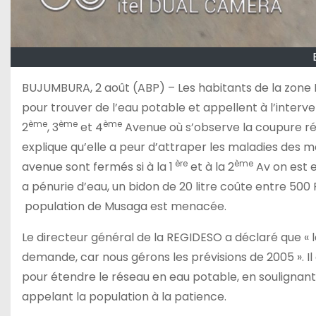
BUJUMBURA, 2 août (ABP) – Les habitants de la zon
pour trouver de l’eau potable et appellent à l’interv
ème
ème
ème
2
, 3
et 4
Avenue où s’observe la coupure rég
explique qu’elle a peur d’attraper les maladies des ma
ère
ème
avenue sont fermés si à la 1
et à la 2
Av on est e
a pénurie d’eau, un bidon de 20 litre coûte entre 500 Fbu
population de Musaga est menacée.
Le directeur général de la REGIDESO a déclaré que « l
demande, car nous gérons les prévisions de 2005 ». Il a
pour étendre le réseau en eau potable, en soulignant
appelant la population à la patience.