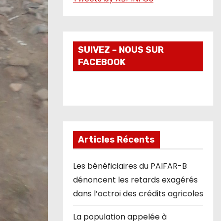
o
SUIVEZ – NOUS SUR
FACEBOOK
Articles Récents
Les bénéficiaires du PAIFAR-B
dénoncent les retards exagérés
dans l’octroi des crédits agricoles
La population appelée à