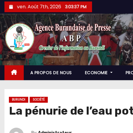
Skip
ven. Août 7th, 2026
3:03:40 PM
to
content
A PROPOS DE NOUS
ECONOMIE
PR
BURUNDI
SOCIÉTÉ
La pénurie de l’eau po
By
Administrateur