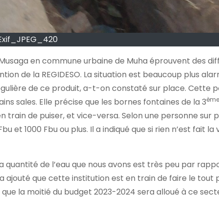
Exif_JPEG_420
e Musaga en commune urbaine de Muha éprouvent des diff
ention de la REGIDESO. La situation est beaucoup plus al
ulière de ce produit, a-t-on constaté sur place. Cette p
èm
ins sales. Elle précise que les bornes fontaines de la 3
n train de puiser, et vice-versa. Selon une personne sur pla
 et 1000 Fbu ou plus. Il a indiqué que si rien n’est fait la v
a quantité de l’eau que nous avons est très peu par rappo
 ajouté que cette institution est en train de faire le tout 
 que la moitié du budget 2023-2024 sera alloué à ce sect