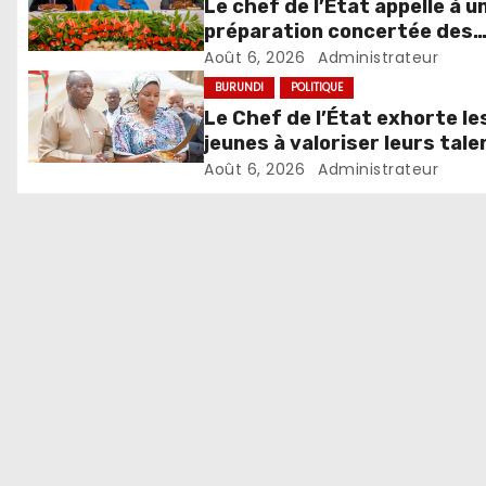
Le chef de l’Etat appelle à u
préparation concertée des
élections de 2027
Août 6, 2026
Administrateur
BURUNDI
POLITIQUE
Le Chef de l’État exhorte le
jeunes à valoriser leurs tale
pour accélérer le
Août 6, 2026
Administrateur
développement