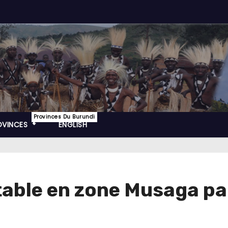
Provinces Du Burundi
OVINCES
ENGLISH
table en zone Musaga par