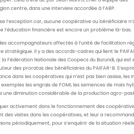
gion centre, dans une interview accordée à l’ABP.
e l’exception car, aucune coopérative ou bénéficiaire n’
 que l’éducation financière est encore un problème là-bas.
e des accompagnateurs affectés à l’unité de facilitation ré
e stratégique. Il y a des accords-cadres qui lient le PAIF
la Fédération Nationale des Coopecs du Burundi, qui est e
uteur des proratas des bénéficiaires du PAIFAR-B. S’expr
nce dans les coopératives qui n’est pas bien assise, les i
e exemples les engrais de FOMI, les semences de maïs hyb
nsi une diminution considérable de la production agro-pas
liquer activement dans le fonctionnement des coopérative
ent des visites dans les coopératives, et leur a recomman
ions périodiquement, pour s’enquérir de la situation réell