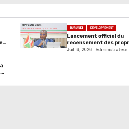
BURUNDI
DÉVELOPPEMENT
Lancement officiel du
e
recensement des propr
ays
des propriétés ou parce
Juil 16, 2026
Administrateur
dans les centres urbai
Burundi
la
n