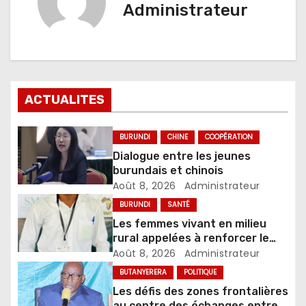
Administrateur
ACTUALITES
BURUNDI
CHINE
COOPÉRATION
Dialogue entre les jeunes
burundais et chinois
Août 8, 2026
Administrateur
BURUNDI
SANTÉ
Les femmes vivant en milieu
rural appelées à renforcer le
dépistage des infections
Août 8, 2026
Administrateur
sexuellement transmissibles
BUTANYERERA
POLITIQUE
Les défis des zones frontalières
au centre des échanges entre