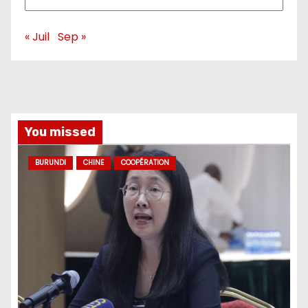
« Juil
Sep »
You missed
BURUNDI
CHINE
COOPÉRATION