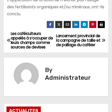
des fertilisants organiques et/ou minéraux, ont-ils
conclu.
Les caféiculteurs
Navigation
Lancement provincial de
appelés à s’occuper de
la campagne de taille et
leurs champs comme
de
de paillage du caféier
sources de devises
l’article
By
Administrateur
ACTUALITES