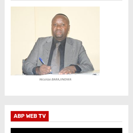
Nicolas BARAJINGWA
ABP WEB TV
L