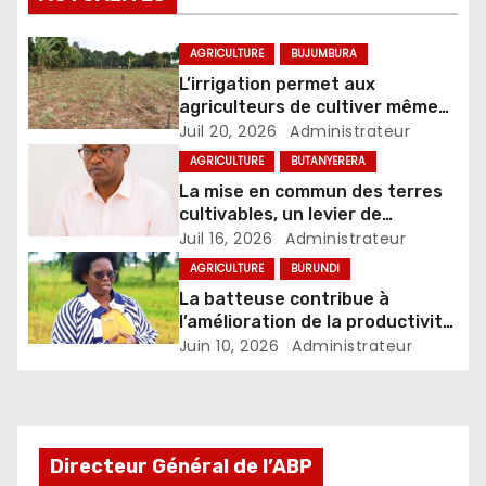
AGRICULTURE
BUJUMBURA
L’irrigation permet aux
agriculteurs de cultiver même
pendant la saison sèche
Juil 20, 2026
Administrateur
AGRICULTURE
BUTANYERERA
La mise en commun des terres
cultivables, un levier de
modernisation du secteur
Juil 16, 2026
Administrateur
agricole
AGRICULTURE
BURUNDI
La batteuse contribue à
l’amélioration de la productivité
et à la réduction des pertes
Juin 10, 2026
Administrateur
chez les riziculteurs
Directeur Général de l’ABP