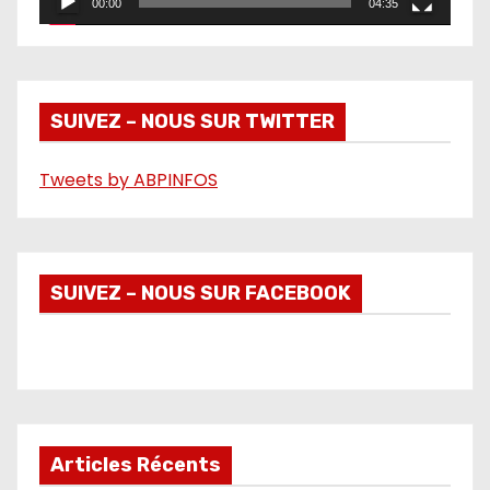
00:00
04:35
v
i
d
é
SUIVEZ – NOUS SUR TWITTER
o
Tweets by ABPINFOS
SUIVEZ – NOUS SUR FACEBOOK
Articles Récents