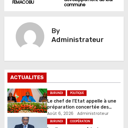
FEMACOBU
commune
l’article
By
Administrateur
ACTUALITES
BURUNDI
POLITIQUE
Le chef de l’Etat appelle à une
préparation concertée des
élections de 2027
Août 6, 2026
Administrateur
BURUNDI
COOPÉRATION