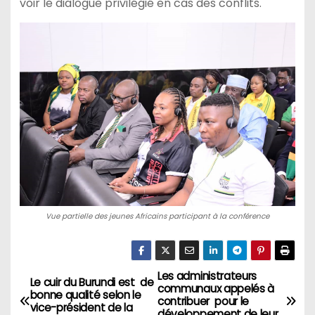
voir le dialogue privilégié en cas des conflits.
Vue partielle des jeunes Africains participant à la conférence
Les administrateurs
Navigation
Le cuir du Burundi est de
communaux appelés à
bonne qualité selon le
contribuer pour le
de
vice-président de la
développement de leur