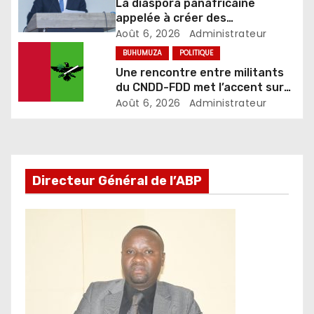
La diaspora panafricaine
appelée à créer des
mécanismes favorisant
Août 6, 2026
Administrateur
l’investissement dans les pays
BUHUMUZA
POLITIQUE
d’origine
Une rencontre entre militants
du CNDD-FDD met l’accent sur
le développement et la sécurité
Août 6, 2026
Administrateur
Directeur Général de l’ABP