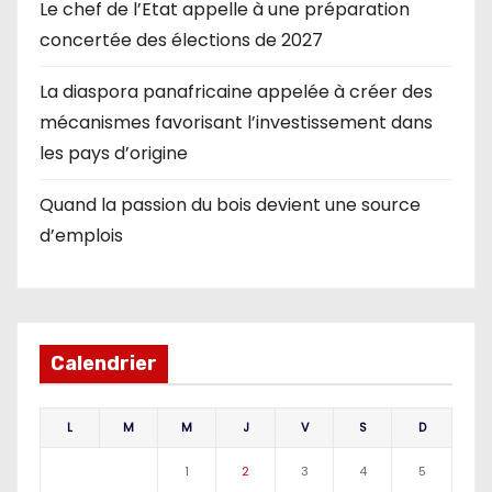
Le chef de l’Etat appelle à une préparation
concertée des élections de 2027
La diaspora panafricaine appelée à créer des
mécanismes favorisant l’investissement dans
les pays d’origine
Quand la passion du bois devient une source
d’emplois
Calendrier
L
M
M
J
V
S
D
1
2
3
4
5