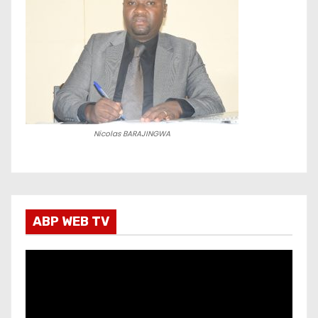
Nicolas BARAJINGWA
ABP WEB TV
L
e
c