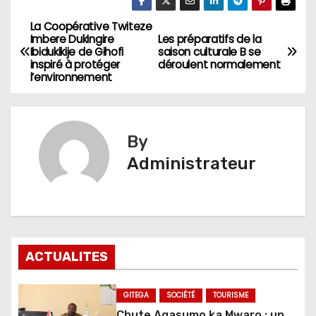
La Coopérative Twiteze
Navigation
Imbere Dukingire
Les préparatifs de la
Ibidukikije de Gihofi
saison culturale B se
de
inspiré à protéger
déroulent normalement
l’environnement
l’article
By
Administrateur
ACTUALITES
GITEGA
SOCIÉTÉ
TOURISME
Chute Agasumo ka Mwaro : un