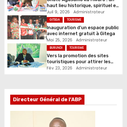
haut lieu historique, spirituel et
touristique du Burundi
Juil 9, 2026
Administrateur
GITEGA
TOURISME
Inauguration d’un espace public
avec internet gratuit à Gitega
Mai 25, 2026
Administrateur
BURUNDI
TOURISME
Vers la promotion des sites
touristiques pour attirer les
investisseurs
Fév 23, 2026
Administrateur
Directeur Général de l’ABP