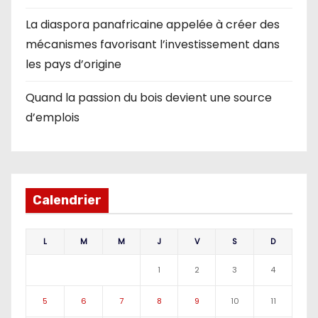
La diaspora panafricaine appelée à créer des
mécanismes favorisant l’investissement dans
les pays d’origine
Quand la passion du bois devient une source
d’emplois
Calendrier
L
M
M
J
V
S
D
1
2
3
4
5
6
7
8
9
10
11