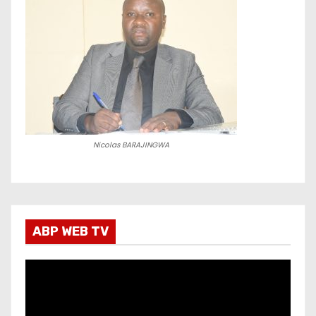
Nicolas BARAJINGWA
ABP WEB TV
L
e
c