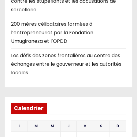
contre les stupéfiants et les accusations de
sorcellerie
200 mères célibataires formées à
l’entrepreneuriat par la Fondation
Umugiraneza et l’OPDD
Les défis des zones frontalières au centre des
échanges entre le gouverneur et les autorités
locales
Calendrier
L
M
M
J
V
S
D