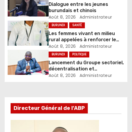
Dialogue entre les jeunes
burundais et chinois
Août 8, 2026
Administrateur
BURUNDI
SANTÉ
Les femmes vivant en milieu
rural appelées à renforcer le
dépistage des infections
Août 8, 2026
Administrateur
sexuellement transmissibles
BURUNDI
POLITIQUE
Lancement du Groupe sectoriel,
décentralisation et
développement local
Août 8, 2026
Administrateur
Directeur Général de l’ABP