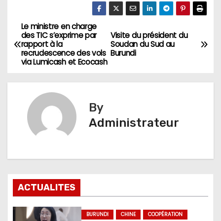
Le ministre en charge
Navigation
des TIC s’exprime par
Visite du président du
rapport à la
Soudan du Sud au
de
recrudescence des vols
Burundi
via Lumicash et Ecocash
l’article
By
Administrateur
ACTUALITES
BURUNDI
CHINE
COOPÉRATION