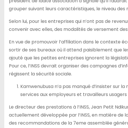
président de ladite association a signalé qu’il faudra
grouper suivant leurs caractéristiques, le niveau des r
Selon lui, pour les entreprises qui n’ont pas de revenu
convenir avec elles, des modalités de versement des cot
En vue de promouvoir l’affiliation dans le contexte é
sortir de ses bureaux où il attend paisiblement que le
ajouté que les petites entreprises ignorent la législat
Pour ce, l’INSS devrait organiser des campagnes d’info
régissent la sécurité sociale.
Kamwenubusa n’a pas manqué d’insister sur la né
services aux employeurs et travailleurs usagers
Le directeur des prestations à l’INSS, Jean Petit Ndi
actuellement développée par l’INSS, en matière de la 
des recommandations de la 7eme assemblée générale