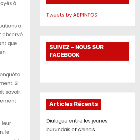
loyés à
é
Tweets by ABPINFOS
o
sations à
st observé
ant que
SUIVEZ – NOUS SUR
 en
FACEBOOK
l’enquête
ment. Si
it savoir.
ssement.
Articles Récents
Dialogue entre les jeunes
 leur
burundais et chinois
, le