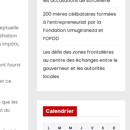
les accusations de sorcellerie
200 mères célibataires formées
à l’entrepreneuriat par la
ceptuelle
Fondation Umugiraneza et
finition
l’OPDD
s impôts,
Les défis des zones frontalières
au centre des échanges entre le
nt fourni
gouverneur et les autorités
locales
er ce
 que les
nt au
Calendrier
L
M
M
J
V
S
D