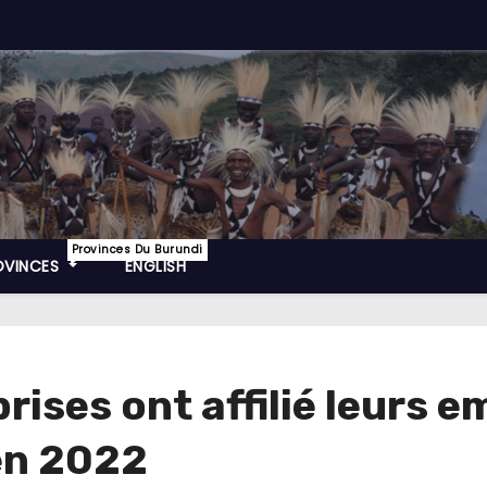
Provinces Du Burundi
OVINCES
ENGLISH
ises ont affilié leurs em
en 2022