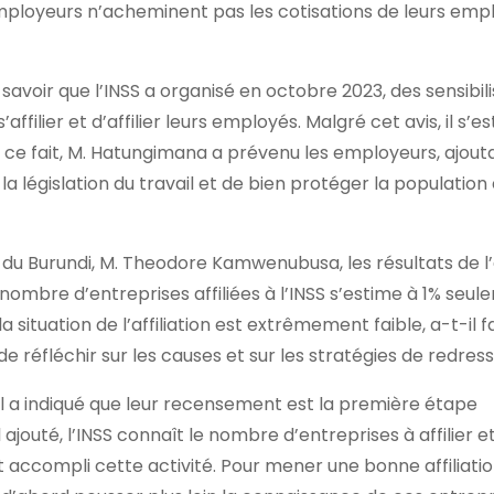
employeurs n’acheminent pas les cotisations de leurs emp
avoir que l’INSS a organisé en octobre 2023, des sensibili
ilier et d’affilier leurs employés. Malgré cet avis, il s’e
e ce fait, M. Hatungimana a prévenu les employeurs, ajout
la législation du travail et de bien protéger la population
 du Burundi, M. Theodore Kamwenubusa, les résultats de 
nombre d’entreprises affiliées à l’INSS s’estime à 1% seule
 situation de l’affiliation est extrêmement faible, a-t-il fa
e réfléchir sur les causes et sur les stratégies de redre
, il a indiqué que leur recensement est la première étape
jouté, l’INSS connaît le nombre d’entreprises à affilier et
nt accompli cette activité. Pour mener une bonne affiliation