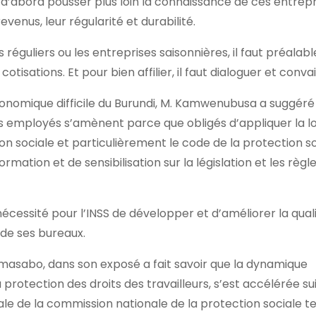
it d’abord pousser plus loin la connaissance de ces entrepr
evenus, leur régularité et durabilité.
s réguliers ou les entreprises saisonnières, il faut préala
isations. Et pour bien affilier, il faut dialoguer et conva
conomique difficile du Burundi, M. Kamwenubusa a suggéré 
s employés s’amènent parce que obligés d’appliquer la loi.
ion sociale et particulièrement le code de la protection so
rmation et de sensibilisation sur la législation et les règ
cessité pour l’INSS de développer et d’améliorer la qual
 de ses bureaux.
kumasabo, dans son exposé a fait savoir que la dynamique
protection des droits des travailleurs, s’est accélérée su
 de la commission nationale de la protection sociale t