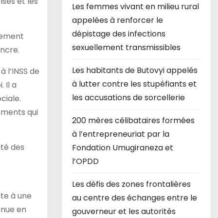
ises et les
Les femmes vivant en milieu rural
appelées à renforcer le
dépistage des infections
blement
sexuellement transmissibles
incre.
Les habitants de Butovyi appelés
à l’INSS de
à lutter contre les stupéfiants et
 Il a
les accusations de sorcellerie
ciale.
lements qui
200 mères célibataires formées
à l’entrepreneuriat par la
ité des
Fondation Umugiraneza et
l’OPDD
Les défis des zones frontalières
ite à une
au centre des échanges entre le
enue en
gouverneur et les autorités